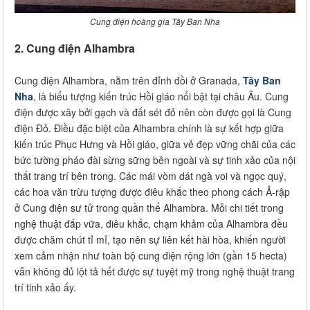
Cung điện hoàng gia Tây Ban Nha
2. Cung điện Alhambra
Cung điện Alhambra, nằm trên đỉnh đồi ở Granada,
Tây Ban
Nha
, là biểu tượng kiến trúc Hồi giáo nổi bật tại châu Âu. Cung
điện được xây bởi gạch và đất sét đỏ nên còn được gọi là Cung
điện Đỏ. Điều đặc biệt của Alhambra chính là sự kết hợp giữa
kiến trúc Phục Hưng và Hồi giáo, giữa vẻ đẹp vững chãi của các
bức tường pháo đài sừng sững bên ngoài và sự tinh xảo của nội
thất trang trí bên trong. Các mái vòm dát ngà voi và ngọc quý,
các hoa văn trừu tượng được điêu khắc theo phong cách Ả-rập
ở Cung điện sư tử trong quần thể Alhambra. Mỗi chi tiết trong
nghệ thuật đắp vữa, điêu khắc, chạm khảm của Alhambra đều
được chăm chút tỉ mỉ, tạo nên sự liên kết hài hòa, khiến người
xem cảm nhận như toàn bộ cung điện rộng lớn (gần 15 hecta)
vẫn không đủ lột tả hết được sự tuyệt mỹ trong nghệ thuật trang
trí tinh xảo ấy.