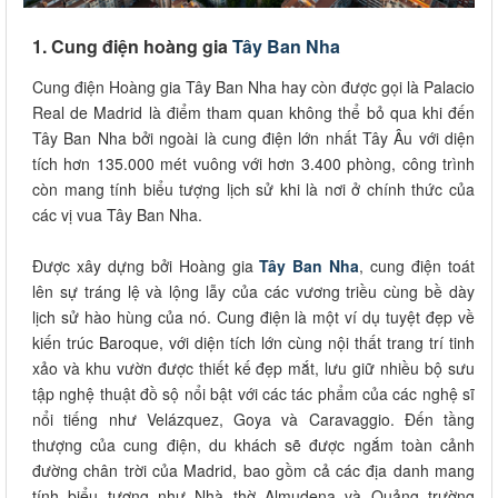
1. Cung điện hoàng gia
Tây Ban Nha
Cung điện Hoàng gia Tây Ban Nha hay còn được gọi là Palacio
Real de Madrid là điểm tham quan không thể bỏ qua khi đến
Tây Ban Nha bởi ngoài là cung điện lớn nhất Tây Âu với diện
tích hơn 135.000 mét vuông với hơn 3.400 phòng, công trình
còn mang tính biểu tượng lịch sử khi là nơi ở chính thức của
các vị vua Tây Ban Nha.
Được xây dựng bởi Hoàng gia
Tây Ban Nha
, cung điện toát
lên sự tráng lệ và lộng lẫy của các vương triều cùng bề dày
lịch sử hào hùng của nó. Cung điện là một ví dụ tuyệt đẹp về
kiến ​​trúc Baroque, với diện tích lớn cùng nội thất trang trí tinh
xảo và khu vườn được thiết kế đẹp mắt, lưu giữ nhiều bộ sưu
tập nghệ thuật đồ sộ nổi bật với các tác phẩm của các nghệ sĩ
nổi tiếng như Velázquez, Goya và Caravaggio. Đến tầng
thượng của cung điện, du khách sẽ được ngắm toàn cảnh
đường chân trời của Madrid, bao gồm cả các địa danh mang
tính biểu tượng như Nhà thờ Almudena và Quảng trường