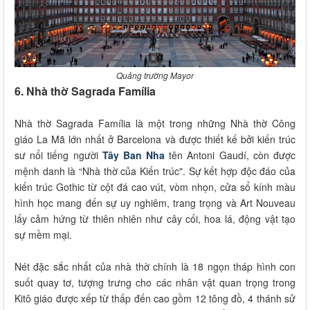
Quảng trường Mayor
6. Nhà thờ Sagrada Família
Nhà thờ Sagrada Família là một trong những Nhà thờ Công
giáo La Mã lớn nhất ở Barcelona và được thiết kế bởi kiến trúc
sư nổi tiếng người
Tây Ban Nha
tên Antoni Gaudí, còn được
mệnh danh là “Nhà thờ của Kiến trúc". Sự kết hợp độc đáo của
kiến trúc Gothic từ cột đá cao vút, vòm nhọn, cửa sổ kính màu
hình học mang đến sự uy nghiêm, trang trọng và Art Nouveau
lấy cảm hứng từ thiên nhiên như cây cối, hoa lá, động vật tạo
sự mềm mại.
Nét đặc sắc nhất của nhà thờ chính là 18 ngọn tháp hình con
suốt quay tơ, tượng trưng cho các nhân vật quan trọng trong
Kitô giáo được xếp từ thấp đến cao gồm 12 tông đồ, 4 thánh sử