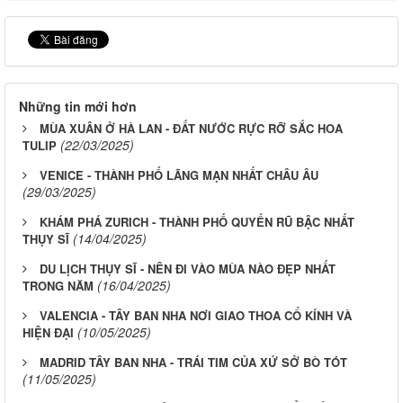
Những tin mới hơn
MÙA XUÂN Ở HÀ LAN - ĐẤT NƯỚC RỰC RỠ SẮC HOA
(22/03/2025)
TULIP
VENICE - THÀNH PHỐ LÃNG MẠN NHẤT CHÂU ÂU
(29/03/2025)
KHÁM PHÁ ZURICH - THÀNH PHỐ QUYẾN RŨ BẬC NHẤT
(14/04/2025)
THỤY SĨ
DU LỊCH THỤY SĨ - NÊN ĐI VÀO MÙA NÀO ĐẸP NHẤT
(16/04/2025)
TRONG NĂM
VALENCIA - TÂY BAN NHA NƠI GIAO THOA CỔ KÍNH VÀ
(10/05/2025)
HIỆN ĐẠI
MADRID TÂY BAN NHA - TRÁI TIM CỦA XỨ SỞ BÒ TÓT
(11/05/2025)