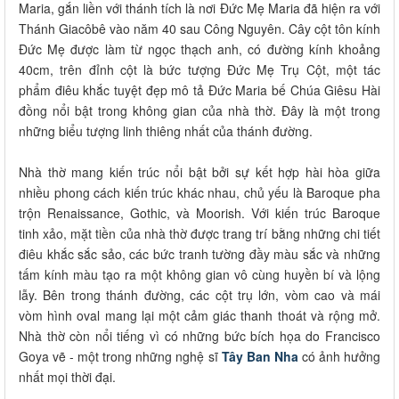
Maria, gắn liền với thánh tích là nơi Đức Mẹ Maria đã hiện ra với
Thánh Giacôbê vào năm 40 sau Công Nguyên. Cây cột tôn kính
Đức Mẹ được làm từ ngọc thạch anh, có đường kính khoảng
40cm, trên đỉnh cột là bức tượng Đức Mẹ Trụ Cột, một tác
phẩm điêu khắc tuyệt đẹp mô tả Đức Maria bế Chúa Giêsu Hài
đồng nổi bật trong không gian của nhà thờ. Đây là một trong
những biểu tượng linh thiêng nhất của thánh đường.
Nhà thờ mang kiến trúc nổi bật bởi sự kết hợp hài hòa giữa
nhiều phong cách kiến trúc khác nhau, chủ yếu là Baroque pha
trộn Renaissance, Gothic, và Moorish. Với kiến trúc Baroque
tinh xảo, mặt tiền của nhà thờ được trang trí bằng những chi tiết
điêu khắc sắc sảo, các bức tranh tường đầy màu sắc và những
tấm kính màu tạo ra một không gian vô cùng huyền bí và lộng
lẫy. Bên trong thánh đường, các cột trụ lớn, vòm cao và mái
vòm hình oval mang lại một cảm giác thanh thoát và rộng mở.
Nhà thờ còn nổi tiếng vì có những bức bích họa do Francisco
Goya vẽ - một trong những nghệ sĩ
Tây Ban Nha
có ảnh hưởng
nhất mọi thời đại.