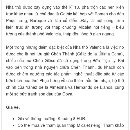
Nhà thờ được xây dựng vào thế kỉ 13, pha trộn các nền kiến
trúc khác nhau từ chủ đạo là Gothic kết hợp với Roman cho đến
Phục hưng, Baroque và Tân cổ điển…Đây là một công trình
kiến trúc ấn tượng với tháp chuông Micalet nổi tiếng - biểu
tượng của thành phố Valencia, tháp đèn lồng ở gian ngang.
Một trong những điểm đặc biệt của Nhà thờ Valencia là việc nó
được cho là nơi lưu giữ Chén Thánh (Cáliz de la Última Cena),
chiếc cốc mà Chúa Giêsu đã sử dụng trong Bữa Tiệc Ly. Khi
vào bên trong nhà nguyện chứa Chén Thánh, du khách còn
được chiêm ngưỡng các tác phẩm nghệ thuật đặc sắc từ các
bức bích họa thời Phục hưng về các thiên thần âm nhạc, bệ thờ
chính của Yáñez de la Almedina và Hernando de Llanos, cùng
một số bức tranh sơn dầu của Goya.
Giá vé:
Giá vé thông thường: Khoảng 8 EUR.
Có thể mua vé tham quan tháp Micalet riêng. Tham khảo