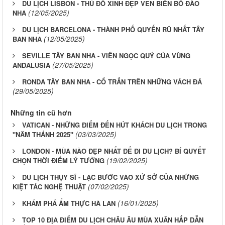
DU LỊCH LISBON - THỦ ĐÔ XINH ĐẸP VEN BIỂN BỒ ĐÀO
(12/05/2025)
NHA
DU LỊCH BARCELONA - THÀNH PHỐ QUYẾN RŨ NHẤT TÂY
(12/05/2025)
BAN NHA
SEVILLE TÂY BAN NHA - VIÊN NGỌC QUÝ CỦA VÙNG
(27/05/2025)
ANDALUSIA
RONDA TÂY BAN NHA - CỔ TRẤN TRÊN NHỮNG VÁCH ĐÁ
(29/05/2025)
Những tin cũ hơn
VATICAN - NHỮNG ĐIỂM ĐẾN HÚT KHÁCH DU LỊCH TRONG
(03/03/2025)
"NĂM THÁNH 2025"
LONDON - MÙA NÀO ĐẸP NHẤT ĐỂ ĐI DU LỊCH? BÍ QUYẾT
(19/02/2025)
CHỌN THỜI ĐIỂM LÝ TƯỞNG
DU LỊCH THỤY SĨ - LẠC BƯỚC VÀO XỨ SỞ CỦA NHỮNG
(07/02/2025)
KIỆT TÁC NGHỆ THUẬT
(16/01/2025)
KHÁM PHÁ ẨM THỰC HÀ LAN
TOP 10 ĐỊA ĐIỂM DU LỊCH CHÂU ÂU MÙA XUÂN HẤP DẪN