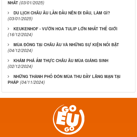
(03/01/2025)
NHẤT
DU LỊCH CHÂU ÂU LẦN ĐẦU NÊN ĐI ĐÂU, LÀM GÌ?
(03/01/2025)
KEUKENHOF - VƯỜN HOA TULIP LỚN NHẤT THẾ GIỚI
(16/12/2024)
MÙA ĐÔNG TẠI CHÂU ÂU VÀ NHỮNG SỰ KIỆN NỔI BẬT
(04/12/2024)
KHÁM PHÁ ẨM THỰC CHÂU ÂU MÙA GIÁNG SINH
(02/12/2024)
NHỮNG THÀNH PHỐ ĐÓN MÙA THU ĐẦY LÃNG MẠN TẠI
(04/11/2024)
PHÁP