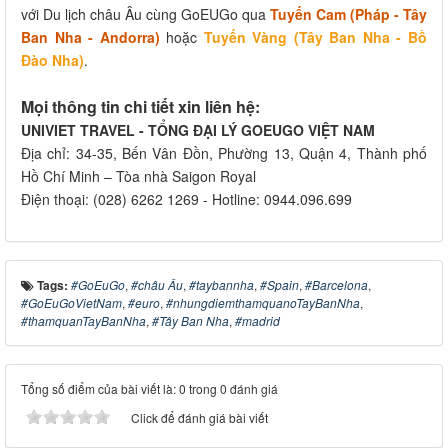
với Du lịch châu Âu cùng GoEUGo qua
Tuyến Cam (Pháp - Tây
Ban Nha - Andorra)
hoặc
Tuyến Vàng (Tây Ban Nha - Bồ
Đào Nha)
.
Mọi thông tin chi tiết xin liên hệ:
UNIVIET TRAVEL - TỔNG ĐẠI LÝ GOEUGO VIỆT NAM
Địa chỉ: 34-35, Bến Vân Đồn, Phường 13, Quận 4, Thành phố
Hồ Chí Minh – Tòa nhà Saigon Royal
Điện thoại: (028) 6262 1269 - Hotline: 0944.096.699
Tags:
#GoEuGo
,
#châu Âu
,
#taybannha
,
#Spain
,
#Barcelona
,
#GoEuGoVietNam
,
#euro
,
#nhungdiemthamquanoTayBanNha
,
#thamquanTayBanNha
,
#Tây Ban Nha
,
#madrid
Tổng số điểm của bài viết là: 0 trong 0 đánh giá
Click để đánh giá bài viết