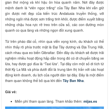
gian thơ mộng và khí hậu ôn hòa quanh năm. Nơi đây được
mệnh danh là "viên ngọc trắng" của Tây Ban Nha khi vẫn giữ
gìn được nét đẹp của kiến trúc Andalusia truyền thống, với
những ngôi nhà được sơn trắng tinh khôi, được điểm xuyết bằng
những chậu hoa rực rỡ treo trên cửa sổ, các con đường mòn
quanh co qua làng và những ngọn đồi xung quanh.
Từ trên pháo đài cổ, nhìn qua viễn vọng kính, du khách có thể
nhìn thấy rõ phía trước mặt là Đại Tây dương và Địa Trung Hải,
cách nhau qua eo biển Gibraltar. Đến đây du khách sẽ được trải
nghiệm nhiều hoạt động hấp dẫn trong đó có di chuyển bằng xe
lừa, hay được gọi đùa là “Taxi lừa”. Tại đây còn một số di tích từ
thời Kỳ La Mã và phía dưới đồi là trung tâm thị trấn với các hoạt
động kinh doanh, du lịch của người dân tại đây. Đây là một điểm
tham quan không thể bỏ qua khi đến
Tây Ban Nha
.
Giá vé:
Miễn phí tham quan làng. Tham khảo thêm:
mijas.es