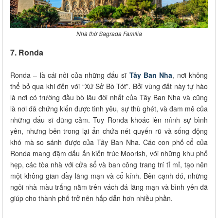
Nhà thờ Sagrada Família
7. Ronda
Ronda – là cái nôi của những đấu sĩ
Tây Ban Nha
, nơi không
thể bỏ qua khi đến với “Xứ Sở Bò Tót”. Bởi vùng đất này tự hào
là nơi có trường đầu bò lâu đời nhất của Tây Ban Nha và cũng
là nơi đã chứng kiến được tình yêu, sự thù ghét, và đam mê của
những đấu sĩ dũng cảm. Tuy Ronda khoác lên mình sự bình
yên, nhưng bên trong lại ẩn chứa nét quyến rũ và sống động
khó mà so sánh được của Tây Ban Nha. Các con phố cổ của
Ronda mang đậm dấu ấn kiến trúc Moorish, với những khu phố
hẹp, các tòa nhà với cửa sổ và ban công trang trí tỉ mỉ, tạo nên
một không gian đầy lãng mạn và cổ kính. Bên cạnh đó, những
ngôi nhà màu trắng nằm trên vách đá lãng mạn và bình yên đã
giúp cho thành phố trở nên hấp dẫn hơn nhiều phần.