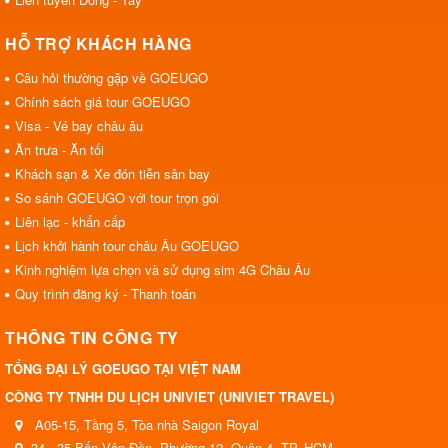
HỖ TRỢ KHÁCH HÀNG
Câu hỏi thường gặp về GOEUGO
Chính sách giá tour GOEUGO
Visa - Vé bay châu âu
Ăn trưa - Ăn tối
Khách sạn & Xe đón tiễn sân bay
So sánh GOEUGO với tour trọn gói
Liên lạc - khẩn cấp
Lịch khởi hành tour châu Âu GOEUGO
Kinh nghiệm lựa chọn và sử dụng sim 4G Châu Âu
Quy trình đăng ký - Thanh toán
THÔNG TIN CÔNG TY
TỔNG ĐẠI LÝ GOEUGO TẠI VIỆT NAM
CÔNG TY TNHH DU LỊCH UNIVIET (UNIVIET TRAVEL)
A05-15, Tầng 5, Tòa nhà Saigon Royal
34 - 35 Bến Vân Đồn, Phường 12, Quận 4, TP. HCM