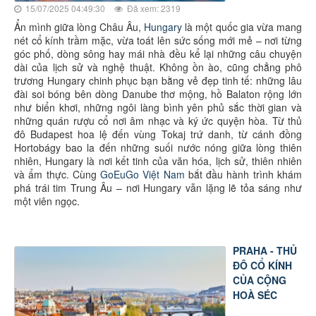
15/07/2025 04:49:30
Đã xem: 2319
Ẩn mình giữa lòng Châu Âu,
Hungary
là một quốc gia vừa mang
nét cổ kính trầm mặc, vừa toát lên sức sống mới mẻ – nơi từng
góc phố, dòng sông hay mái nhà đều kể lại những câu chuyện
dài của lịch sử và nghệ thuật. Không ồn ào, cũng chẳng phô
trương Hungary chinh phục bạn bằng vẻ đẹp tinh tế: những lâu
đài soi bóng bên dòng Danube thơ mộng, hồ Balaton rộng lớn
như biển khơi, những ngôi làng bình yên phủ sắc thời gian và
những quán rượu cổ nơi âm nhạc và ký ức quyện hòa. Từ thủ
đô Budapest hoa lệ đến vùng Tokaj trứ danh, từ cánh đồng
Hortobágy bao la đến những suối nước nóng giữa lòng thiên
nhiên, Hungary là nơi kết tinh của văn hóa, lịch sử, thiên nhiên
và ẩm thực. Cùng
GoEuGo Việt Nam
bắt đầu hành trình khám
phá trái tim Trung Âu – nơi Hungary vẫn lặng lẽ tỏa sáng như
một viên ngọc.
PRAHA - THỦ
ĐÔ CỔ KÍNH
CỦA CỘNG
HOÀ SÉC