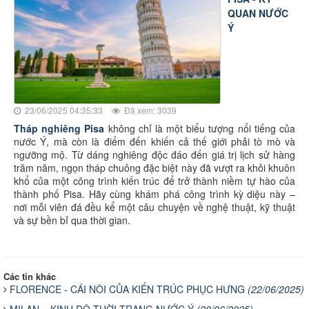
QUAN NƯỚC
Ý
23/06/2025 04:35:33
Đã xem: 3039
Tháp nghiêng Pisa
không chỉ là một biểu tượng nổi tiếng của
nước Ý, mà còn là điểm đến khiến cả thế giới phải tò mò và
ngưỡng mộ. Từ dáng nghiêng độc đáo đến giá trị lịch sử hàng
trăm năm, ngọn tháp chuông đặc biệt này đã vượt ra khỏi khuôn
khổ của một công trình kiến trúc để trở thành niềm tự hào của
thành phố Pisa. Hãy cùng khám phá công trình kỳ diệu này –
nơi mỗi viên đá đều kể một câu chuyện về nghệ thuật, kỹ thuật
và sự bền bỉ qua thời gian.
Các tin khác
FLORENCE - CÁI NÔI CỦA KIẾN TRÚC PHỤC HƯNG
(22/06/2025)
MILAN – KINH ĐÔ THỜI TRANG NƯỚC Ý
(20/06/2025)