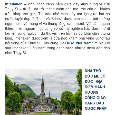
Interlaken
– viên ngọc xanh nằm giữa dãy Alps hùng vĩ của
Thụy Sĩ – từ lâu đã trở thành điểm đến mơ ước của du khách
trên khắp thế giới. Thị trấn nhỏ xinh này tọa lạc giữa hai hồ
nước tuyệt đẹp là Thun và Brienz, được bao quanh bởi những
ngọn núi tuyết hùng vĩ và thung lũng xanh mướt. Với cảnh quan
thiên nhiên ngoạn mục cùng vô số trải nghiệm hấp dẫn như đi
tàu lên Jungfraujoch, du thuyền trên hồ hay dù lượn giữa thung
lũng, Interlaken được xem là cửa ngõ khám phá vùng Jungfrau
nổi tiếng của Thụy Sĩ. Hãy cùng
GoEuGo Việt Nam
tìm hiểu vì
sao Interlaken luôn nằm trong danh sách những điểm đến đẹp
nhất Thụy Sĩ.
NHÀ THỜ
ĐỨC MẸ LỘ
ĐỨC - ĐỊA
ĐIỂM HÀNH
HƯƠNG
CÔNG GIÁO
HÀNG ĐẦU
NƯỚC PHÁP