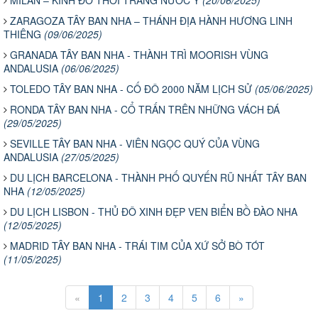
ZARAGOZA TÂY BAN NHA – THÁNH ĐỊA HÀNH HƯƠNG LINH
THIÊNG
(09/06/2025)
GRANADA TÂY BAN NHA - THÀNH TRÌ MOORISH VÙNG
ANDALUSIA
(06/06/2025)
TOLEDO TÂY BAN NHA - CỐ ĐÔ 2000 NĂM LỊCH SỬ
(05/06/2025)
RONDA TÂY BAN NHA - CỔ TRẤN TRÊN NHỮNG VÁCH ĐÁ
(29/05/2025)
SEVILLE TÂY BAN NHA - VIÊN NGỌC QUÝ CỦA VÙNG
ANDALUSIA
(27/05/2025)
DU LỊCH BARCELONA - THÀNH PHỐ QUYẾN RŨ NHẤT TÂY BAN
NHA
(12/05/2025)
DU LỊCH LISBON - THỦ ĐÔ XINH ĐẸP VEN BIỂN BỒ ĐÀO NHA
(12/05/2025)
MADRID TÂY BAN NHA - TRÁI TIM CỦA XỨ SỞ BÒ TÓT
(11/05/2025)
«
1
2
3
4
5
6
»