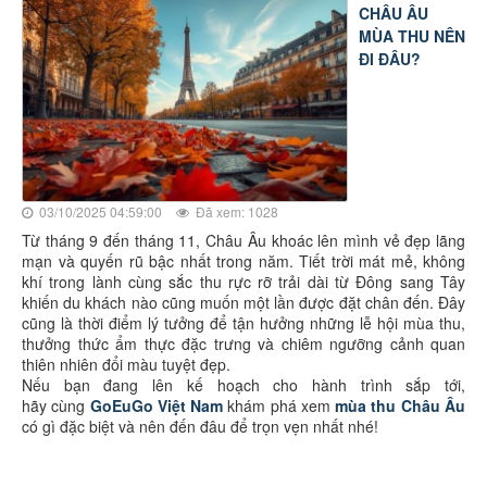
CHÂU ÂU
MÙA THU NÊN
ĐI ĐÂU?
03/10/2025 04:59:00
Đã xem: 1028
Từ tháng 9 đến tháng 11, Châu Âu khoác lên mình vẻ đẹp lãng
mạn và quyến rũ bậc nhất trong năm. Tiết trời mát mẻ, không
khí trong lành cùng sắc thu rực rỡ trải dài từ Đông sang Tây
khiến du khách nào cũng muốn một lần được đặt chân đến. Đây
cũng là thời điểm lý tưởng để tận hưởng những lễ hội mùa thu,
thưởng thức ẩm thực đặc trưng và chiêm ngưỡng cảnh quan
thiên nhiên đổi màu tuyệt đẹp.
Nếu bạn đang lên kế hoạch cho hành trình sắp tới,
hãy cùng
GoEuGo Việt Nam
khám phá xem
mùa thu Châu Âu
có gì đặc biệt và nên đến đâu để trọn vẹn nhất nhé
!