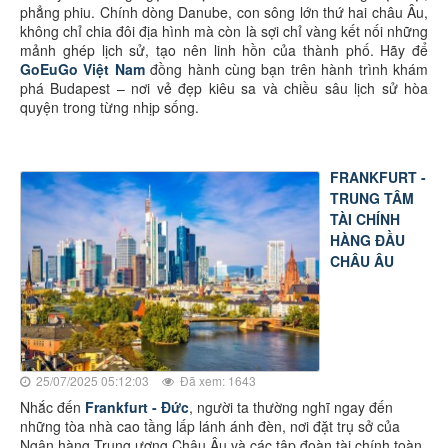
phẳng phiu. Chính dòng Danube, con sông lớn thứ hai châu Âu,
không chỉ chia đôi địa hình mà còn là sợi chỉ vàng kết nối những
mảnh ghép lịch sử, tạo nên linh hồn của thành phố. Hãy để
GoEuGo Việt Nam
đồng hành cùng bạn trên hành trình khám
phá Budapest – nơi vẻ đẹp kiêu sa và chiều sâu lịch sử hòa
quyện trong từng nhịp sống.
FRANKFURT -
TRUNG TÂM
TÀI CHÍNH
HÀNG ĐẦU
CHÂU ÂU
25/07/2025 05:12:03
Đã xem: 1643
Nhắc đến
Frankfurt - Đức
, người ta thường nghĩ ngay đến
những tòa nhà cao tầng lấp lánh ánh đèn, nơi đặt trụ sở của
Ngân hàng Trung ương Châu Âu và các tập đoàn tài chính toàn