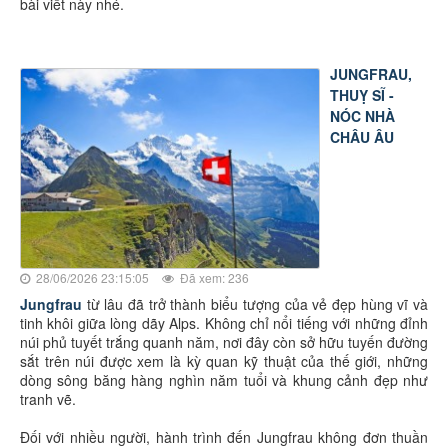
bài viết này nhé.
JUNGFRAU,
THUỴ SĨ -
NÓC NHÀ
CHÂU ÂU
28/06/2026 23:15:05
Đã xem: 236
Jungfrau
từ lâu đã trở thành biểu tượng của vẻ đẹp hùng vĩ và
tinh khôi giữa lòng dãy Alps. Không chỉ nổi tiếng với những đỉnh
núi phủ tuyết trắng quanh năm, nơi đây còn sở hữu tuyến đường
sắt trên núi được xem là kỳ quan kỹ thuật của thế giới, những
dòng sông băng hàng nghìn năm tuổi và khung cảnh đẹp như
tranh vẽ.
Đối với nhiều người, hành trình đến Jungfrau không đơn thuần