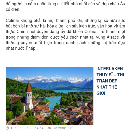
để người ta cảm nhận từng chi tiết nhỏ nhất của vẻ đẹp châu Âu
cổ điển.
Colmar không phải là một thành phố lớn, nhưng lại sở hữu sức
hút bền bỉ nhờ sự hài hòa giữa lịch sử, kiến trúc, văn hóa và ẩm
thực. Chính nét duyên dáng ấy đã khiến Colmar trở thành một
trong những điểm đến được yêu thích nhất tại vùng Alsace và
thường xuyên xuất hiện trong danh sách những thị trấn đẹp
nhất nước Pháp..
INTERLAKEN
THUỴ SĨ – THỊ
TRẤN ĐẸP
NHẤT THẾ
GIỚI
10/03/2026 03:54:54
Đã xem: 981