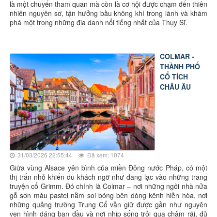
là một chuyến tham quan mà còn là cơ hội được chạm đến thiên
nhiên nguyên sơ, tận hưởng bầu không khí trong lành và khám
phá một trong những địa danh nổi tiếng nhất của Thụy Sĩ.
COLMAR -
THÀNH PHỐ
CỔ TÍCH
CHÂU ÂU
31/03/2026 22:55:44
Đã xem: 1074
Giữa vùng Alsace yên bình của miền Đông nước Pháp, có một
thị trấn nhỏ khiến du khách ngỡ như đang lạc vào những trang
truyện cổ Grimm. Đó chính là Colmar – nơi những ngôi nhà nửa
gỗ sơn màu pastel nằm soi bóng bên dòng kênh hiền hòa, nơi
những quảng trường Trung Cổ vẫn giữ được gần như nguyên
vẹn hình dáng ban đầu và nơi nhịp sống trôi qua chậm rãi, đủ