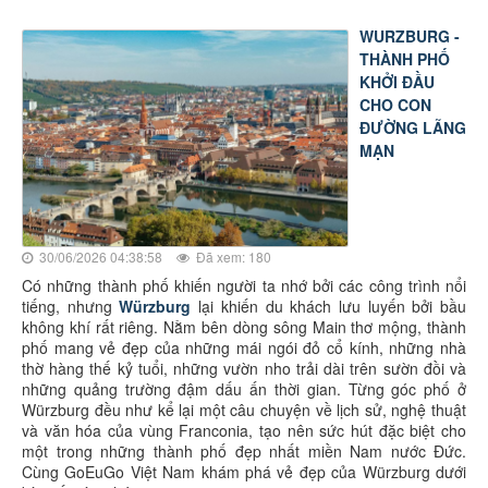
WURZBURG -
THÀNH PHỐ
KHỞI ĐẦU
CHO CON
ĐƯỜNG LÃNG
MẠN
30/06/2026 04:38:58
Đã xem: 180
Có những thành phố khiến người ta nhớ bởi các công trình nổi
tiếng, nhưng
Würzburg
lại khiến du khách lưu luyến bởi bầu
không khí rất riêng. Nằm bên dòng sông Main thơ mộng, thành
phố mang vẻ đẹp của những mái ngói đỏ cổ kính, những nhà
thờ hàng thế kỷ tuổi, những vườn nho trải dài trên sườn đồi và
những quảng trường đậm dấu ấn thời gian. Từng góc phố ở
Würzburg đều như kể lại một câu chuyện về lịch sử, nghệ thuật
và văn hóa của vùng Franconia, tạo nên sức hút đặc biệt cho
một trong những thành phố đẹp nhất miền Nam nước Đức.
Cùng GoEuGo Việt Nam khám phá vẻ đẹp của Würzburg dưới