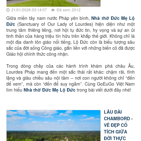
21/01/2026 03:14:07
Đã xem: 2012
Giữa miền tây nam nước Pháp yên bình,
Nhà thờ Đức Mẹ Lộ
Đức
(Sanctuary of Our Lady of Lourdes) hiện diện như một
trung tâm thiêng liêng, nơi hội tụ đức tin, hy vọng và sự an ủi
tinh thần của hàng triệu tín hữu trên khắp thế giới. Không chỉ là
một địa danh tôn giáo nổi tiếng, Lộ Đức còn là biểu tượng sâu
sắc của đời sống Công giáo, gắn liền với những biến cố đã được
Giáo hội chính thức công nhận.
Trong dòng chảy của các hành trình khám phá châu Âu,
Lourdes Pháp mang đến một sắc thái rất khác: chậm rãi, tĩnh
lặng và giàu chiều sâu nội tâm – nơi con người không chỉ “đến
để xem”, mà còn “đến để suy ngẫm”. Cùng GoEuGo Việt Nam
tìm hiểu
Nhà thờ Đức Mẹ Lộ Đức
trong bài viết dưới đây nhé!
LÂU ĐÀI
CHAMBORD -
VẺ ĐẸP CỔ
TÍCH GIỮA
ĐỜI THỰC