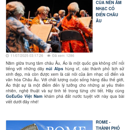
CỦA NỀN ÂM
NHẠC CỔ
ĐIỂN CHÂU
ÂU
11/07/2025 03:17:26
Đã xem: 1286
Nằm giữa trung tâm châu Âu, Áo là một quốc gia không chỉ nổi
tiếng với những dãy
núi Alps
hùng vĩ, các thành phố lịch sử
xinh đẹp, mà còn được xem là cái nôi của âm nhạc cổ điển và
văn hóa Châu Âu. Với chất lượng cuộc sống hàng đầu thế giới,
Áo thật sự là một điểm đến lý tưởng cho những ai yêu thiên
nhiên, nghệ thuật và sự tinh tế trong từng chi tiết. Hãy cùng
GoEuGo Việt Nam
khám phá đất nước tuyệt vời này qua bài
viết dưới đây nhé!
ROME -
THÀNH PHỐ