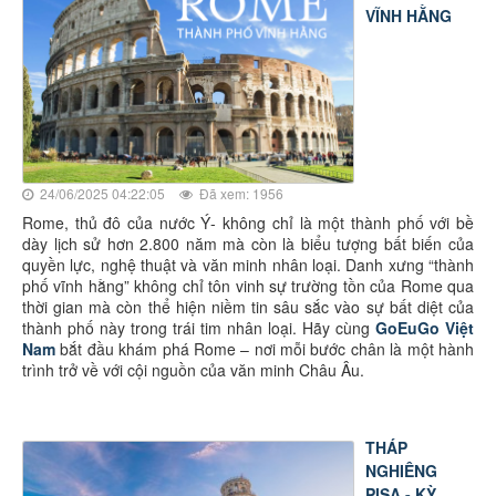
VĨNH HẰNG
24/06/2025 04:22:05
Đã xem: 1956
Rome, thủ đô của nước Ý- không chỉ là một thành phố với bề
dày lịch sử hơn 2.800 năm mà còn là biểu tượng bất biến của
quyền lực, nghệ thuật và văn minh nhân loại. Danh xưng “thành
phố vĩnh hằng” không chỉ tôn vinh sự trường tồn của Rome qua
thời gian mà còn thể hiện niềm tin sâu sắc vào sự bất diệt của
thành phố này trong trái tim nhân loại. Hãy cùng
GoEuGo Việt
Nam
bắt đầu khám phá Rome – nơi mỗi bước chân là một hành
trình trở về với cội nguồn của văn minh Châu Âu.
THÁP
NGHIÊNG
PISA - KỲ