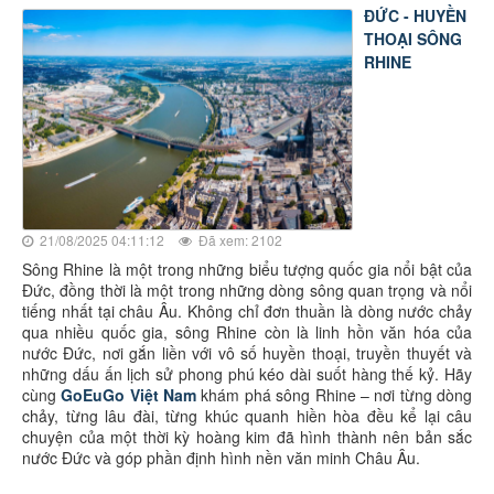
ĐỨC - HUYỀN
THOẠI SÔNG
RHINE
21/08/2025 04:11:12
Đã xem: 2102
Sông Rhine là một trong những biểu tượng quốc gia nổi bật của
Đức, đồng thời là một trong những dòng sông quan trọng và nổi
tiếng nhất tại châu Âu. Không chỉ đơn thuần là dòng nước chảy
qua nhiều quốc gia, sông Rhine còn là linh hồn văn hóa của
nước Đức, nơi gắn liền với vô số huyền thoại, truyền thuyết và
những dấu ấn lịch sử phong phú kéo dài suốt hàng thế kỷ. Hãy
cùng
GoEuGo Việt Nam
khám phá sông Rhine – nơi từng dòng
chảy, từng lâu đài, từng khúc quanh hiền hòa đều kể lại câu
chuyện của một thời kỳ hoàng kim đã hình thành nên bản sắc
nước Đức và góp phần định hình nền văn minh Châu Âu.