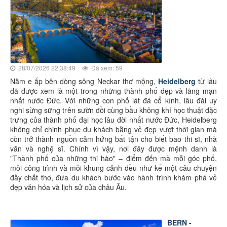
28/07/2026 22:38:49
Đã xem: 59
Nằm e ấp bên dòng sông Neckar thơ mộng,
Heidelberg
từ lâu
đã được xem là một trong những thành phố đẹp và lãng mạn
nhất nước Đức. Với những con phố lát đá cổ kính, lâu đài uy
nghi sừng sững trên sườn đồi cùng bầu không khí học thuật đặc
trưng của thành phố đại học lâu đời nhất nước Đức, Heidelberg
không chỉ chinh phục du khách bằng vẻ đẹp vượt thời gian mà
còn trở thành nguồn cảm hứng bất tận cho biết bao thi sĩ, nhà
văn và nghệ sĩ. Chính vì vậy, nơi đây được mệnh danh là
"Thành phố của những thi hào" – điểm đến mà mỗi góc phố,
mỗi công trình và mỗi khung cảnh đều như kể một câu chuyện
đầy chất thơ, đưa du khách bước vào hành trình khám phá vẻ
đẹp văn hóa và lịch sử của châu Âu.
BERN -