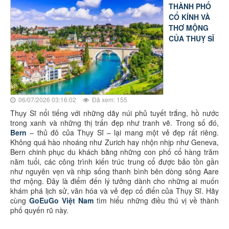
THÀNH PHỐ
CỔ KÍNH VÀ
THƠ MỘNG
CỦA THUỴ SĨ
06/07/2026 03:16:02
Đã xem: 155
Thụy Sĩ nổi tiếng với những dãy núi phủ tuyết trắng, hồ nước
trong xanh và những thị trấn đẹp như tranh vẽ. Trong số đó,
Bern
– thủ đô của Thụy Sĩ – lại mang một vẻ đẹp rất riêng.
Không quá hào nhoáng như Zurich hay nhộn nhịp như Geneva,
Bern chinh phục du khách bằng những con phố cổ hàng trăm
năm tuổi, các công trình kiến trúc trung cổ được bảo tồn gần
như nguyên vẹn và nhịp sống thanh bình bên dòng sông Aare
thơ mộng. Đây là điểm đến lý tưởng dành cho những ai muốn
khám phá lịch sử, văn hóa và vẻ đẹp cổ điển của Thụy Sĩ. Hãy
cùng
GoEuGo Việt Nam
tìm hiểu những điều thú vị về thành
phố quyến rũ này.