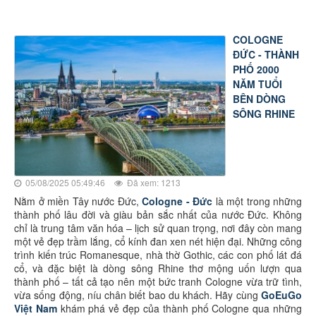
COLOGNE
ĐỨC - THÀNH
PHỐ 2000
NĂM TUỔI
BÊN DÒNG
SÔNG RHINE
05/08/2025 05:49:46
Đã xem: 1213
Nằm ở miền Tây nước Đức,
Cologne - Đức
là một trong những
thành phố lâu đời và giàu bản sắc nhất của nước Đức. Không
chỉ là trung tâm văn hóa – lịch sử quan trọng, nơi đây còn mang
một vẻ đẹp trầm lắng, cổ kính đan xen nét hiện đại. Những công
trình kiến trúc Romanesque, nhà thờ Gothic, các con phố lát đá
cổ, và đặc biệt là dòng sông Rhine thơ mộng uốn lượn qua
thành phố – tất cả tạo nên một bức tranh Cologne vừa trữ tình,
vừa sống động, níu chân biết bao du khách. Hãy cùng
GoEuGo
Việt Nam
khám phá vẻ đẹp của thành phố Cologne qua những