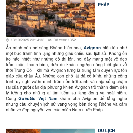
PHÁP
13/10/2025 23:14:32
Đã xem: 1352
Ẩn mình bên bờ sông Rhône hiền hòa,
Avignon
hiện lên như
một bức tranh tĩnh lặng nhưng giàu chiều sâu lịch sử. Không ồn
ào náo nhiệt như những đô thị lớn, nơi đây mang một vẻ đẹp
trầm mặc, thanh bình, đưa du khách ngược dòng thời gian về
thời Trung Cổ – khi mà Avignon từng là trung tâm quyền lực tôn
giáo của châu Âu. Những con phố lát đá cổ kính, những công
trình uy nghi vươn mình trên nền trời xanh và nhịp sống chậm
rãi của người dân địa phương khiến Avignon trở thành điểm đến
lý tưởng cho những ai tìm kiếm sự lắng đọng và hoài niệm.
Cùng
GoEuGo Việt Nam
khám phá Avignon để lắng nghe
những câu chuyện lịch sử vang vọng bên dòng Rhône và cảm
nhận vẻ đẹp nguyên vẹn của miền Nam nước Pháp.
DU LỊCH