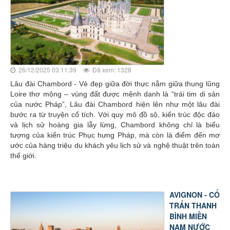
26/12/2025 03:11:39
Đã xem: 1328
Lâu đài Chambord - Vẻ đẹp giữa đời thực nằm giữa thung lũng
Loire thơ mộng – vùng đất được mệnh danh là “trái tim di sản
của nước Pháp”, Lâu đài Chambord hiện lên như một lâu đài
bước ra từ truyện cổ tích. Với quy mô đồ sộ, kiến trúc độc đáo
và lịch sử hoàng gia lẫy lừng, Chambord không chỉ là biểu
tượng của kiến trúc Phục hưng Pháp, mà còn là điểm đến mơ
ước của hàng triệu du khách yêu lịch sử và nghệ thuật trên toàn
thế giới.
AVIGNON - CỔ
TRẤN THANH
BÌNH MIỀN
NAM NƯỚC