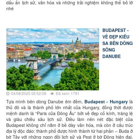
dấu ấn lịch sử, văn hóa và những trải nghiệm không thể bỏ lỡ
nhé
BUDAPEST -
VẺ ĐẸP KIÊU
SA BÊN DÒNG
SÔNG
DANUBE
04/08/2025 05:52:08
Đã xem: 1791
Tựa mình bên dòng Danube êm đềm,
Budapest - Hungary
là
thủ đô và là thành phố lớn nhất của Hungary, đồng thời được
mệnh danh là “Paris của Đông Âu” bởi vẻ đẹp cổ kính, tráng lệ
và giàu chiều sâu lịch sử. Điều làm nên nét đặc biệt của
Budapest không chỉ nằm ở bề dày văn hóa, mà còn ở cấu trúc
địa lý độc đáo: thành phố được hình thành từ hai phần – Buda ở
bờ Tây với những ngọn đồi lịch sử và Pest ở bờ Đông hiện đại,