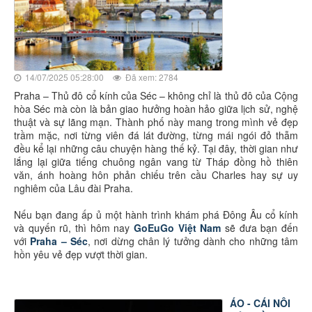
14/07/2025 05:28:00
Đã xem: 2784
Praha – Thủ đô cổ kính của Séc – không chỉ là thủ đô của Cộng
hòa Séc mà còn là bản giao hưởng hoàn hảo giữa lịch sử, nghệ
thuật và sự lãng mạn. Thành phố này mang trong mình vẻ đẹp
trầm mặc, nơi từng viên đá lát đường, từng mái ngói đỏ thẫm
đều kể lại những câu chuyện hàng thế kỷ. Tại đây, thời gian như
lắng lại giữa tiếng chuông ngân vang từ Tháp đồng hồ thiên
văn, ánh hoàng hôn phản chiếu trên cầu Charles hay sự uy
nghiêm của Lâu đài Praha.
Nếu bạn đang ấp ủ một hành trình khám phá Đông Âu cổ kính
và quyến rũ, thì hôm nay
GoEuGo Việt Nam
sẽ đưa bạn đến
với
Praha – Séc
, nơi dừng chân lý tưởng dành cho những tâm
hồn yêu vẻ đẹp vượt thời gian.
ÁO - CÁI NÔI