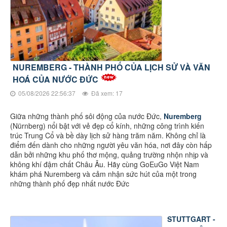
NUREMBERG - THÀNH PHỐ CỦA LỊCH SỬ VÀ VĂN
HOÁ CỦA NƯỚC ĐỨC
05/08/2026 22:56:37
Đã xem: 17
Giữa những thành phố sôi động của nước Đức,
Nuremberg
(Nürnberg) nổi bật với vẻ đẹp cổ kính, những công trình kiến
trúc Trung Cổ và bề dày lịch sử hàng trăm năm. Không chỉ là
điểm đến dành cho những người yêu văn hóa, nơi đây còn hấp
dẫn bởi những khu phố thơ mộng, quảng trường nhộn nhịp và
không khí đậm chất Châu Âu. Hãy cùng GoEuGo Việt Nam
khám phá Nuremberg và cảm nhận sức hút của một trong
những thành phố đẹp nhất nước Đức
STUTTGART -