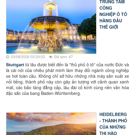
TRUNG TÂM
CÔNG
NGHIỆP Ô TÔ
HÀNG ĐẦU
THẾ GIỚI
03/08/2026 03:29:03
Đã xem: 47
Stuttgart
từ lâu được biết đến là "thủ phủ ô tô" của nước Đức và
là cái nôi của nhiều phát minh làm thay đổi ngành công nghiệp
xe hơi toàn cầu. Không chỉ sở hữu những nhà máy sản xuất xe
nổi tiếng, thành phố này còn gây ấn tượng với cảnh quan xanh
mát, các bảo tàng đẳng cấp, lâu đài cổ kính cùng nền văn hóa
đặc sắc của bang Baden-Württemberg.
HEIDELBERG
- THÀNH PHỐ
CỦA NHỮNG
THI HÀO