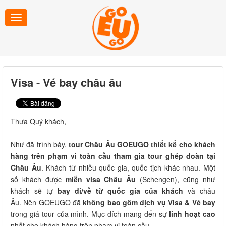
Visa - Vé bay châu âu
Thưa Quý khách,
Như đã trình bày,
tour Châu Âu GOEUGO thiết
kế cho khách
hàng trên phạm vi toàn cầu tham gia tour ghép đoàn tại
Châu Âu
. Khách từ nhiều quốc gia, quốc tịch khác nhau. Một
số khách được
miễn visa Châu Âu
(Schengen), cũng như
khách sẽ tự
bay đi/về từ quốc gia của khách
và châu
Âu.
Nên GOEUGO đã
không bao gồm
dịch vụ
Visa
& Vé bay
trong giá tour của mình. Mục đích mang đến sự
linh hoạt cao
nhất cho khách hàng trên phạm vi toàn cầu.