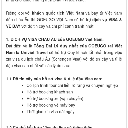
Riêng đối với
khách quốc tịch Việt Nam
và bay từ Việt Nam
đến châu Âu thì GOEUGO Việt Nam sẽ hỗ trợ
dịch vụ VISA &
VÉ BAY
với độ tin cậy và chi phí cạnh tranh nhất.
1. DỊCH VỤ VISA CHÂU ÂU của GOEUGO Việt Nam:
Đại diện và là
Tổng Đại Lý duy nhất của GOEUGO tại Việt
Nam là Univiet Travel
sẽ hỗ trợ Quý khách tốt nhất trong việc
xin visa du lịch châu Âu (Schengen Visa) với độ tin cậy và tỉ lệ
đậu visa cao nhất với các lý do sau:
1.1 Độ tin cậy của hồ sơ visa & tỉ lệ đậu Visa cao:
Có lịch trình tour chi tiết, rõ ràng và chuyên nghiệp
Hỗ trợ booking khách sạn
Hỗ trợ booking xe (vận chuyển)
Hỗ trợ booking vé máy bay
Thời gian xin visa dài ngày
1.2 Có thể kết hợp Visa du lịch và thăm thân