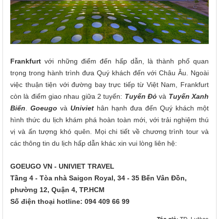
Frankfurt
với những điểm đến hấp dẫn, là thành phố quan
trọng trong hành trình đưa Quý khách đến với Châu Âu. Ngoài
việc thuận tiện với đường bay trực tiếp từ Việt Nam, Frankfurt
còn là điểm giao nhau giữa 2 tuyến:
Tuyến Đỏ
và
Tuyến Xanh
Biển
.
Goeugo
và
Univiet
hân hạnh đưa đến Quý khách một
hình thức du lịch khám phá hoàn toàn mới, với trải nghiệm thú
vị và ấn tượng khó quên. Mọi chi tiết về chương trình tour và
các thông tin du lịch hấp dẫn khác xin vui lòng liên hệ:
GOEUGO VN - UNIVIET TRAVEL
Tầng 4 - Tòa nhà Saigon Royal, 34 - 35 Bến Vân Đồn,
phường 12, Quận 4, TP.HCM
Số điện thoại hotline: 094 409 66 99
Tác giả:
TD, Lutèce