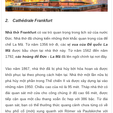
2. Cathédrale Frankfurt
Nhà thờ Frankfurt
có vai trò quan trọng trong lịch sử của nước
Đức. Nhà thờ đã chứng kiến những thời khắc quan trọng của đế
chế La Mã. Từ năm 1356 trở đi, các
vị vua của Đế quốc La
Mã
được bầu chọn tại nhà thờ này. Từ năm 1562 đến năm
1792,
các hoàng đế Đức - La Mã
đã lên ngôi chính tại nơi đây.
Vào năm 1867, nhà thờ đã bị phá hủy bởi hỏa hoạn và được
khôi phục lại theo phong cách hiện tại. Nhà thờ một lần nữa bị
phá hủy một phần trong Thế chiến II và được xây dựng lại vào
những năm 1950. Chiều cao của nó là 95 mét. Tháp nhà thờ có
đài quan sát mở cửa cho công chúng ở độ cao 66 mét, được
tiếp cận qua một cầu thang xoắn ốc hẹp với 386 bậc. Từ đài
quan sát, bạn có thể thưởng thức quang cảnh chưa từng có về
khu phố cổ (mới) xung quanh với Römer và Paulskirche với