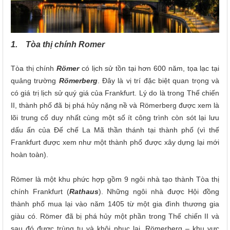
1. Tòa thị chính Romer
Tòa thị chính
Römer
có lịch sử tồn tại hơn 600 năm, tọa lạc tại
quảng trường
Römerberg
. Đây là vị trí đặc biệt quan trọng và
có giá trị lịch sử quý giá của Frankfurt. Lý do là trong Thế chiến
II, thành phố đã bị phá hủy nặng nề và Römerberg được xem là
lõi trung cổ duy nhất cùng một số ít công trình còn sót lại lưu
dấu ấn của Đế chế La Mã thần thánh tại thành phố (vì thế
Frankfurt được xem như một thành phố được xây dựng lại mới
hoàn toàn).
Römer là một khu phức hợp gồm 9 ngôi nhà tạo thành Tòa thị
chính Frankfurt (
Rathaus
). Những ngôi nhà được Hội đồng
thành phố mua lại vào năm 1405 từ một gia đình thương gia
giàu có. Römer đã bị phá hủy một phần trong Thế chiến II và
sau đó được trùng tu và khôi phục lại. Römerberg – khu vực