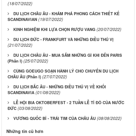
(18/07/2022)
DU LỊCH CHÂU ÂU - KHÁM PHÁ PHONG CÁCH THIẾT KẾ
(19/07/2022)
SCANDINAVIAN
(20/07/2022)
KINH NGHIỆM KHI LỰA CHỌN RƯỢU VANG
DU LỊCH ĐỨC - FRANKFURT VÀ NHỮNG ĐIỀU THÚ VỊ
(21/07/2022)
DU LỊCH CHÂU ÂU - MUA SẮM NHỮNG GÌ KHI ĐẾN PARIS
(25/07/2022)
(Phần I)
CÙNG GOEUGO SOẠN HÀNH LÝ CHO CHUYẾN DU LỊCH
(27/07/2022)
CHÂU ÂU (Phần I)
DU LỊCH BẮC ÂU - NHỮNG ĐIỀU THÚ VỊ VỀ KHỐI
(01/08/2022)
SCANDINAVIA
LỄ HỘI BIA OKTOBERFEST - 2 TUẦN LỄ TỈ ĐÔ CỦA NƯỚC
(03/08/2022)
ĐỨC
(08/08/2022)
VƯƠNG QUỐC BỈ - TRÁI TIM CỦA CHÂU ÂU
Những tin cũ hơn