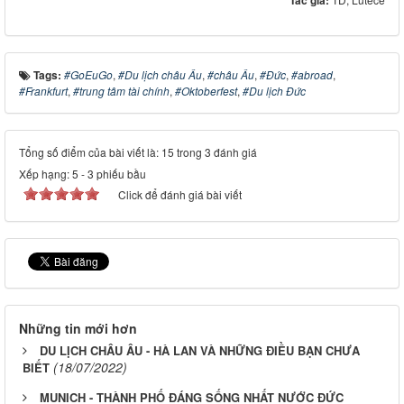
Tags:
#GoEuGo
,
#Du lịch châu Âu
,
#châu Âu
,
#Đức
,
#abroad
,
#Frankfurt
,
#trung tâm tài chính
,
#Oktoberfest
,
#Du lịch Đức
Tổng số điểm của bài viết là: 15 trong 3 đánh giá
Xếp hạng:
5
-
3
phiếu bầu
Click để đánh giá bài viết
Những tin mới hơn
DU LỊCH CHÂU ÂU - HÀ LAN VÀ NHỮNG ĐIỀU BẠN CHƯA
(18/07/2022)
BIẾT
MUNICH - THÀNH PHỐ ĐÁNG SỐNG NHẤT NƯỚC ĐỨC