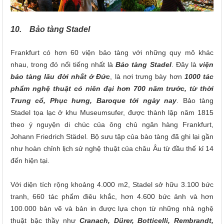
10. Bảo tàng Stadel
Frankfurt có hơn 60 viện bảo tàng với những quy mô khác
nhau, trong đó nổi tiếng nhất là
Bảo tàng Stadel
. Đây là
viện
bảo tàng lâu đời nhất ở Đức
, là nơi trưng bày hơn
1000 tác
phẩm nghệ thuật có niên đại hơn 700 năm trước, từ thời
Trung cổ, Phục hưng, Baroque tới ngày nay
. Bảo tàng
Stadel tọa lạc ở khu Museumsufer, được thành lập năm 1815
theo ý nguyện di chúc của ông chủ ngân hàng Frankfurt,
Johann Friedrich Städel. Bộ sưu tập của bào tàng đã ghi lại gần
như hoàn chỉnh lịch sử nghệ thuật của châu Âu từ đầu thế kỉ 14
đến hiện tại.
Với diện tích rộng khoảng 4.000 m2, Stadel sở hữu 3.100 bức
tranh, 660 tác phẩm điêu khắc, hơn 4.600 bức ảnh và hơn
100.000 bản vẽ và bản in được lựa chọn từ những nhà nghệ
thuật bậc thầy như
Cranach, Dürer, Botticelli, Rembrandt,