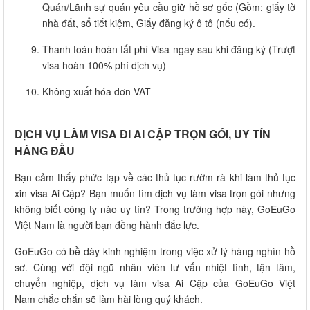
Quán/Lãnh sự quán yêu cầu giữ hồ sơ gốc (Gồm: giấy tờ
nhà đất, sổ tiết kiệm, Giấy đăng ký ô tô (nếu có).
Thanh toán hoàn tất phí Visa ngay sau khi đăng ký (Trượt
visa hoàn 100% phí dịch vụ)
Không xuất hóa đơn VAT
DỊCH VỤ LÀM VISA ĐI AI CẬP TRỌN GÓI, UY TÍN
HÀNG ĐẦU
Bạn cảm thấy phức tạp về các thủ tục rườm rà khi làm thủ tục
xin visa Ai Cập? Bạn muốn tìm dịch vụ làm visa trọn gói nhưng
không biết công ty nào uy tín? Trong trường hợp này, GoEuGo
Việt Nam là người bạn đồng hành đắc lực.
GoEuGo có bề dày kinh nghiệm trong việc xử lý hàng nghìn hồ
sơ. Cùng với đội ngũ nhân viên tư vấn nhiệt tình, tận tâm,
chuyển nghiệp, dịch vụ làm visa Ai Cập của GoEuGo Việt
Nam chắc chắn sẽ làm hài lòng quý khách.