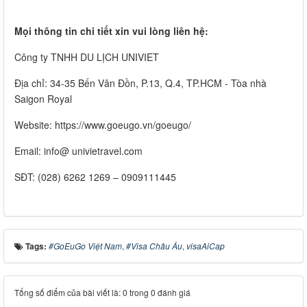
Mọi thông tin chi tiết xin vui lòng liên hệ:
Công ty TNHH DU LỊCH UNIVIET
Địa chỉ: 34-35 Bến Vân Đồn, P.13, Q.4, TP.HCM - Tòa nhà
Saigon Royal
Website: https://www.goeugo.vn/goeugo/
Email: info@ univietravel.com
SĐT: (028) 6262 1269 – 0909111445
Tags:
#GoEuGo Việt Nam
,
#Visa Châu Âu
,
visaAiCap
Tổng số điểm của bài viết là: 0 trong 0 đánh giá