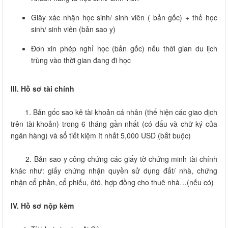
Giây xác nhận học sinh/ sinh viên ( bản gốc) + thẻ học
sinh/ sinh viên (bản sao y)
Đơn xin phép nghỉ học (bản gốc) nếu thời gian du lịch
trùng vào thời gian đang đi học
III. Hồ sơ tài chính
1. Bản gốc sao kê tài khoản cá nhân (thể hiện các giao dịch
trên tài khoản) trong 6 tháng gần nhất (có dấu và chữ ký của
ngân hàng) và sổ tiết kiệm ít nhất 5,000 USD (bắt buộc)
2. Bản sao y công chứng các giấy tờ chứng minh tài chính
khác như: giấy chứng nhận quyền sử dụng đất/ nhà, chứng
nhận cổ phần, cổ phiếu, ôtô, hợp đồng cho thuê nhà…(nếu có)
IV.
Hồ sơ nộp kèm