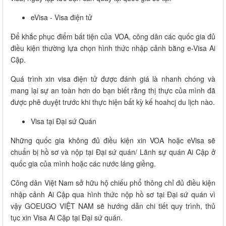
eVisa - Visa điện tử
Để khắc phục điểm bất tiện của VOA, công dân các quốc gia đủ
điều kiện thường lựa chọn hình thức nhập cảnh bằng e-Visa Ai
Cập.
Quá trình xin visa điện tử được đánh giá là nhanh chóng và
mang lại sự an toàn hơn do bạn biết rằng thị thực của mình đã
được phê duyệt trước khi thực hiện bất kỳ kế hoahcj du lịch nào.
Visa tại Đại sứ Quán
Những quốc gia không đủ điều kiện xin VOA hoặc eVisa sẽ
chuẩn bị hồ sơ và nộp tại Đại sứ quán/ Lãnh sự quán Ai Cập ở
quốc gia của mình hoặc các nước láng giềng.
Công dân Việt Nam sở hữu hộ chiếu phổ thông chỉ đủ điều kiện
nhập cảnh Ai Cập qua hình thức nộp hồ sơ tại Đại sứ quán vì
vậy GOEUGO VIỆT NAM sẽ hướng dẫn chi tiết quy trình, thủ
tục xin Visa Ai Cập tại Đại sứ quán.