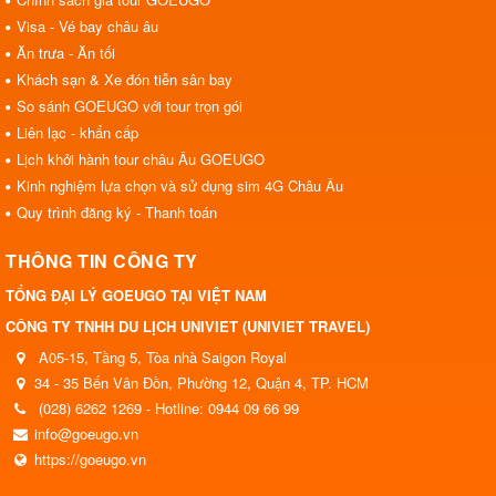
Visa - Vé bay châu âu
Ăn trưa - Ăn tối
Khách sạn & Xe đón tiễn sân bay
So sánh GOEUGO với tour trọn gói
Liên lạc - khẩn cấp
Lịch khởi hành tour châu Âu GOEUGO
Kinh nghiệm lựa chọn và sử dụng sim 4G Châu Âu
Quy trình đăng ký - Thanh toán
THÔNG TIN CÔNG TY
TỔNG ĐẠI LÝ GOEUGO TẠI VIỆT NAM
CÔNG TY TNHH DU LỊCH UNIVIET (UNIVIET TRAVEL)
A05-15, Tầng 5, Tòa nhà Saigon Royal
34 - 35 Bến Vân Đồn, Phường 12, Quận 4, TP. HCM
(028) 6262 1269 - Hotline: 0944 09 66 99
info@goeugo.vn
https://goeugo.vn