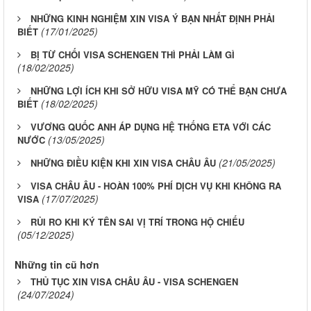
NHỮNG KINH NGHIỆM XIN VISA Ý BẠN NHẤT ĐỊNH PHẢI
(17/01/2025)
BIẾT
BỊ TỪ CHỐI VISA SCHENGEN THÌ PHẢI LÀM GÌ
(18/02/2025)
NHỮNG LỢI ÍCH KHI SỞ HỮU VISA MỸ CÓ THỂ BẠN CHƯA
(18/02/2025)
BIẾT
VƯƠNG QUỐC ANH ÁP DỤNG HỆ THỐNG ETA VỚI CÁC
(13/05/2025)
NƯỚC
(21/05/2025)
NHỮNG ĐIỀU KIỆN KHI XIN VISA CHÂU ÂU
VISA CHÂU ÂU - HOÀN 100% PHÍ DỊCH VỤ KHI KHÔNG RA
(17/07/2025)
VISA
RỦI RO KHI KÝ TÊN SAI VỊ TRÍ TRONG HỘ CHIẾU
(05/12/2025)
Những tin cũ hơn
THỦ TỤC XIN VISA CHÂU ÂU - VISA SCHENGEN
(24/07/2024)