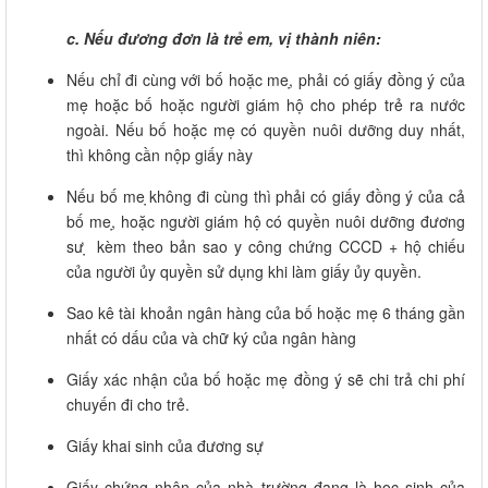
c.
Nếu đương đơn là trẻ em, vị thành niên:
Nếu chỉ đi cùng với bố hoặc me,̣ phải có giấy đồng ý của
mẹ hoặc bố hoặc người giám hộ cho phép trẻ ra nước
ngoài. Nếu bố hoặc mẹ có quyền nuôi dưỡng duy nhất,
thì không cần nộp giấy này
Nếu bố me ̣không đi cùng thì phải có giấy đồng ý của cả
bố me,̣ hoặc người giám hộ có quyền nuôi dưỡng đương
sư ̣ kèm theo bản sao y công chứng CCCD + hộ chiếu
của người ủy quyền sử dụng khi làm giấy ủy quyền.
Sao kê tài khoản ngân hàng của bố hoặc mẹ 6 tháng gần
nhất có dấu của và chữ ký của ngân hàng
Giấy xác nhận của bố hoặc mẹ đồng ý sẽ chi trả chi phí
chuyến đi cho trẻ.
Giấy khai sinh của đương sự
Giấy chứng nhận của nhà trường đang là học sinh của