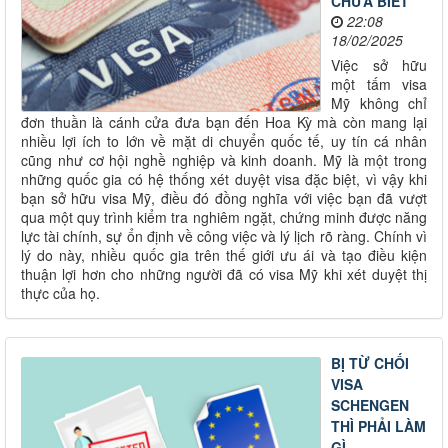
CHƯA BIẾT
22:08
18/02/2025
Việc sở hữu
một tấm visa
Mỹ không chỉ
đơn thuần là cánh cửa đưa bạn đến Hoa Kỳ mà còn mang lại
nhiều lợi ích to lớn về mặt di chuyển quốc tế, uy tín cá nhân
cũng như cơ hội nghề nghiệp và kinh doanh. Mỹ là một trong
những quốc gia có hệ thống xét duyệt visa đặc biệt, vì vậy khi
bạn sở hữu visa Mỹ, điều đó đồng nghĩa với việc bạn đã vượt
qua một quy trình kiểm tra nghiêm ngặt, chứng minh được năng
lực tài chính, sự ổn định về công việc và lý lịch rõ ràng. Chính vì
lý do này, nhiều quốc gia trên thế giới ưu ái và tạo điều kiện
thuận lợi hơn cho những người đã có visa Mỹ khi xét duyệt thị
thực của họ.
BỊ TỪ CHỐI
VISA
SCHENGEN
THÌ PHẢI LÀM
GÌ