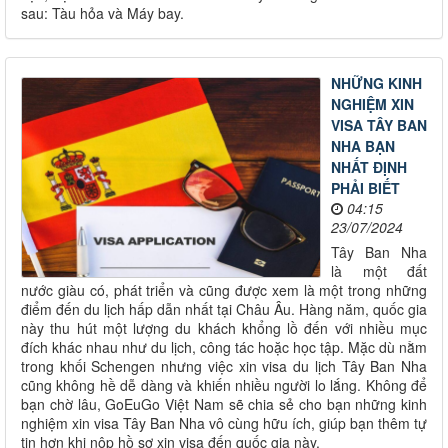
sau: Tàu hỏa và Máy bay.
NHỮNG KINH
NGHIỆM XIN
VISA TÂY BAN
NHA BẠN
NHẤT ĐỊNH
PHẢI BIẾT
04:15
23/07/2024
Tây Ban Nha
là một đất
nước giàu có, phát triển và cũng được xem là một trong những
điểm đến du lịch hấp dẫn nhất tại Châu Âu. Hàng năm, quốc gia
này thu hút một lượng du khách khổng lồ đến với nhiều mục
đích khác nhau như du lịch, công tác hoặc học tập. Mặc dù nằm
trong khối Schengen nhưng việc xin visa du lịch Tây Ban Nha
cũng không hề dễ dàng và khiến nhiều người lo lắng. Không để
bạn chờ lâu, GoEuGo Việt Nam sẽ chia sẻ cho bạn những kinh
nghiệm xin visa Tây Ban Nha vô cùng hữu ích, giúp bạn thêm tự
tin hơn khi nộp hồ sơ xin visa đến quốc gia này.