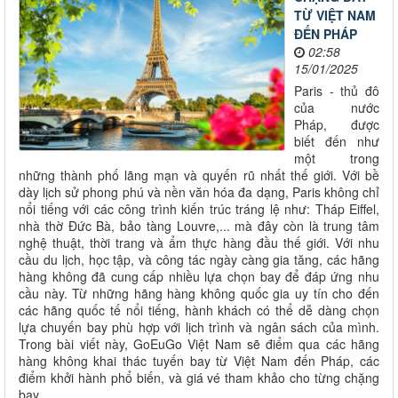
TỪ VIỆT NAM
ĐẾN PHÁP
02:58
15/01/2025
Paris - thủ đô
của nước
Pháp, được
biết đến như
một trong
những thành phố lãng mạn và quyến rũ nhất thế giới. Với bề
dày lịch sử phong phú và nền văn hóa đa dạng, Paris không chỉ
nổi tiếng với các công trình kiến trúc tráng lệ như: Tháp Eiffel,
nhà thờ Đức Bà, bảo tàng Louvre,... mà đây còn là trung tâm
nghệ thuật, thời trang và ẩm thực hàng đầu thế giới. Với nhu
cầu du lịch, học tập, và công tác ngày càng gia tăng, các hãng
hàng không đã cung cấp nhiều lựa chọn bay để đáp ứng nhu
cầu này. Từ những hãng hàng không quốc gia uy tín cho đến
các hãng quốc tế nổi tiếng, hành khách có thể dễ dàng chọn
lựa chuyến bay phù hợp với lịch trình và ngân sách của mình.
Trong bài viết này, GoEuGo Việt Nam sẽ điểm qua các hãng
hàng không khai thác tuyến bay từ Việt Nam đến Pháp, các
điểm khởi hành phổ biến, và giá vé tham khảo cho từng chặng
bay.