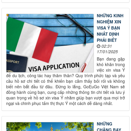
NHỮNG KINH
NGHIỆM XIN
VISA Ý BẠN
NHẤT ĐỊNH
PHẢI BIẾT
02:31
17/01/2025
Bạn đang gặp
khó khăn trong
việc xin visa Ý
để du lịch, công tác hay thăm thân? Quy trình phức tạp và yêu
cầu hồ sơ chi tiết có thể khiến bạn cảm thấy bối rối và không
biết nên bắt đầu từ đâu. Đừng lo lắng, GoEuGo Việt Nam sẽ
đồng hành cùng bạn, cung cấp những thông tin chi tiết và lưu ý
quan trọng về hồ sơ xin visa Ý nhằm giúp bạn vượt qua mọi trở
ngại và chinh phục tấm thị thực Ý một cách dễ dàng nhất.
NHỮNG
CHẶNG BAY