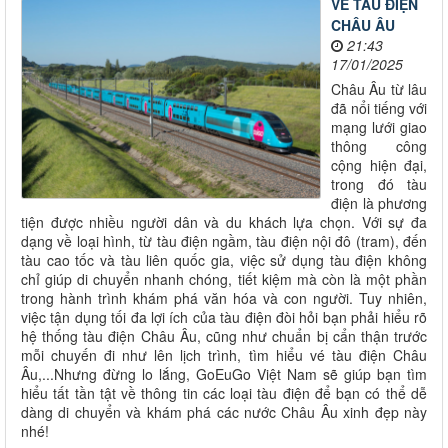
VÉ TÀU ĐIỆN
CHÂU ÂU
21:43
17/01/2025
Châu Âu từ lâu
đã nổi tiếng với
mạng lưới giao
thông công
cộng hiện đại,
trong đó tàu
điện là phương
tiện được nhiều người dân và du khách lựa chọn. Với sự đa
dạng về loại hình, từ tàu điện ngầm, tàu điện nội đô (tram), đến
tàu cao tốc và tàu liên quốc gia, việc sử dụng tàu điện không
chỉ giúp di chuyển nhanh chóng, tiết kiệm mà còn là một phần
trong hành trình khám phá văn hóa và con người. Tuy nhiên,
việc tận dụng tối đa lợi ích của tàu điện đòi hỏi bạn phải hiểu rõ
hệ thống tàu điện Châu Âu, cũng như chuẩn bị cẩn thận trước
mỗi chuyến đi như lên lịch trình, tìm hiểu vé tàu điện Châu
Âu,...Nhưng đừng lo lắng, GoEuGo Việt Nam sẽ giúp bạn tìm
hiểu tất tần tật về thông tin các loại tàu điện để bạn có thể dễ
dàng di chuyển và khám phá các nước Châu Âu xinh đẹp này
nhé!