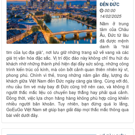
ĐẾN ĐỨC
00:00
14/02/2025
Nằm ở trung
tâm của Châu
Âu, Đức từ lâu
đã được mệnh
danh là “trái
tim của lục địa già”, nơi lưu giữ những trang sử vẻ vang và các
giá trị văn hóa đặc sắc. Vị trí độc đáo này không chỉ thu hút du
khách nhờ những thành phố hiện đại đầy sức sống, những công
trình kiến trúc cổ kính, mà còn bởi cảnh quan thiên nhiên kỳ vĩ,
phong phú. Chính vì thế, trong những năm gần đây, lượng du
khách giữa Việt Nam đến Đức ngày càng gia tăng. Cùng với đó,
nhu cầu tìm vé máy bay đi Đức cũng trở nên cao, và không ít
người thắc mắc liệu có chuyến bay thẳng hay phải quá cảnh.
Đồng thời, việc lựa chọn hãng hàng không phù hợp cũng khiến
nhiều người băn khoăn. Tuy nhiên, bạn đừng quá lo lắng,
GoEuGo Việt Nam sẽ giúp bạn giải đáp mọi thắc mắc thông qua
bài viết dưới đây.