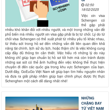
02:50
18/02/2025
Việc xin visa
Schengen có
thể gặp phải
nhiều khó khăn đối với nhiều người, và một trong những vấn đề
phổ biến mà nhiều người xin visa gặp phải là bị từ chối. Lý do từ
chối visa Schengen có thể xuất phát từ nhiều yếu tố khác nhau,
từ thiếu sót trong hồ sơ đến những vấn đề liên quan đến khả
năng tài chính, lịch sử du lịch, hoặc thậm chí là việc không cung
cấp đầy đủ thông tin cần thiết. Việc hiểu rõ những lý do này
không chỉ giúp bạn chuẩn bị hồ sơ tốt hơn mà còn tránh được
những sai sót có thể ảnh hưởng đến việc không thể thực hiện
chuyến đi đến các quốc gia trong khu vực Schengen của bạn.
Dưới đây, GoEuGo Việt Nam sẽ giúp bạn tìm hiểu nguyên nhân
và đưa ra giải pháp nhằm giúp bạn chinh phục được thị thực
Schenghen một cách dễ dàng nhất nhé!
NHỮNG
CHẶNG BAY
TỪ VIỆT NAM