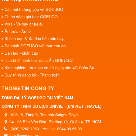
Câu hỏi thường gặp về GOEUGO
Chính sách giá tour GOEUGO
Visa - Vé bay châu âu
Ăn trưa - Ăn tối
Khách sạn & Xe đón tiễn sân bay
So sánh GOEUGO với tour trọn gói
Liên lạc - khẩn cấp
Lịch khởi hành tour châu Âu GOEUGO
Kinh nghiệm lựa chọn và sử dụng sim 4G Châu Âu
Quy trình đăng ký - Thanh toán
THÔNG TIN CÔNG TY
TỔNG ĐẠI LÝ GOEUGO TẠI VIỆT NAM
CÔNG TY TNHH DU LỊCH UNIVIET (UNIVIET TRAVEL)
A05-15, Tầng 5, Tòa nhà Saigon Royal
34 - 35 Bến Vân Đồn, Phường 12, Quận 4, TP. HCM
(028) 6262 1269 - Hotline: 0944 09 66 99
info@goeugo.vn