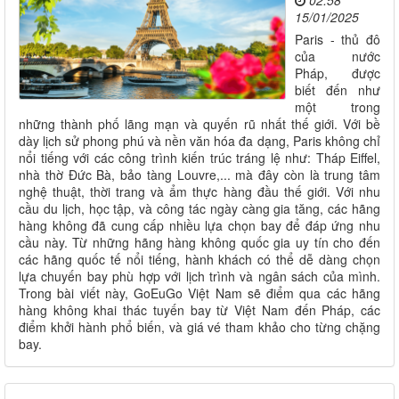
02:58
15/01/2025
Paris - thủ đô
của nước
Pháp, được
biết đến như
một trong
những thành phố lãng mạn và quyến rũ nhất thế giới. Với bề
dày lịch sử phong phú và nền văn hóa đa dạng, Paris không chỉ
nổi tiếng với các công trình kiến trúc tráng lệ như: Tháp Eiffel,
nhà thờ Đức Bà, bảo tàng Louvre,... mà đây còn là trung tâm
nghệ thuật, thời trang và ẩm thực hàng đầu thế giới. Với nhu
cầu du lịch, học tập, và công tác ngày càng gia tăng, các hãng
hàng không đã cung cấp nhiều lựa chọn bay để đáp ứng nhu
cầu này. Từ những hãng hàng không quốc gia uy tín cho đến
các hãng quốc tế nổi tiếng, hành khách có thể dễ dàng chọn
lựa chuyến bay phù hợp với lịch trình và ngân sách của mình.
Trong bài viết này, GoEuGo Việt Nam sẽ điểm qua các hãng
hàng không khai thác tuyến bay từ Việt Nam đến Pháp, các
điểm khởi hành phổ biến, và giá vé tham khảo cho từng chặng
bay.