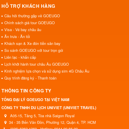
HỖ TRỢ KHÁCH HÀNG
Câu hỏi thường gặp về GOEUGO
Chính sách giá tour GOEUGO
Visa - Vé bay châu âu
Ăn trưa - Ăn tối
Khách sạn & Xe đón tiễn sân bay
So sánh GOEUGO với tour trọn gói
Liên lạc - khẩn cấp
Lịch khởi hành tour châu Âu GOEUGO
Kinh nghiệm lựa chọn và sử dụng sim 4G Châu Âu
Quy trình đăng ký - Thanh toán
THÔNG TIN CÔNG TY
TỔNG ĐẠI LÝ GOEUGO TẠI VIỆT NAM
CÔNG TY TNHH DU LỊCH UNIVIET (UNIVIET TRAVEL)
A05-15, Tầng 5, Tòa nhà Saigon Royal
34 - 35 Bến Vân Đồn, Phường 12, Quận 4, TP. HCM
(028) 6262 1269 - Hotline: 0944 09 66 99