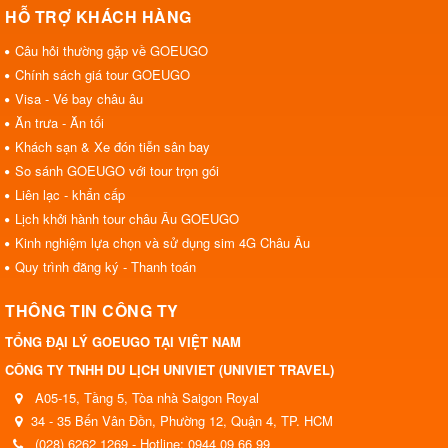
HỖ TRỢ KHÁCH HÀNG
Câu hỏi thường gặp về GOEUGO
Chính sách giá tour GOEUGO
Visa - Vé bay châu âu
Ăn trưa - Ăn tối
Khách sạn & Xe đón tiễn sân bay
So sánh GOEUGO với tour trọn gói
Liên lạc - khẩn cấp
Lịch khởi hành tour châu Âu GOEUGO
Kinh nghiệm lựa chọn và sử dụng sim 4G Châu Âu
Quy trình đăng ký - Thanh toán
THÔNG TIN CÔNG TY
TỔNG ĐẠI LÝ GOEUGO TẠI VIỆT NAM
CÔNG TY TNHH DU LỊCH UNIVIET (UNIVIET TRAVEL)
A05-15, Tầng 5, Tòa nhà Saigon Royal
34 - 35 Bến Vân Đồn, Phường 12, Quận 4, TP. HCM
(028) 6262 1269 - Hotline: 0944 09 66 99