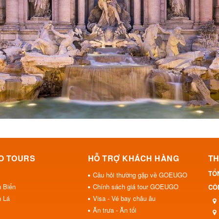
O TOURS
HỖ TRỢ KHÁCH HÀNG
TH
TỔ
Câu hỏi thường gặp về GOEUGO
h Biển
Chính sách giá tour GOEUGO
CÔN
h Lá
Visa - Vé bay châu âu
Ăn trưa - Ăn tối