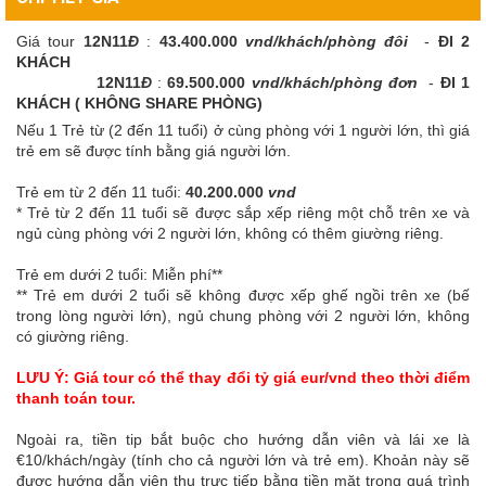
Giá tour
12N11
Đ
:
43.400.000
vnd/khách/phòng đôi
-
ĐI 2
KHÁCH
12N11
Đ
:
69.500.000
vnd/khách/phòng đơn
-
ĐI 1
KHÁCH ( KHÔNG SHARE PHÒNG)
Nếu 1 Trẻ từ (2 đến 11 tuổi) ở cùng phòng với 1 người lớn, thì giá
trẻ em sẽ được tính bằng giá người lớn.
Trẻ em từ 2 đến 11 tuổi:
40.200.000
vnd
* Trẻ từ 2 đến 11 tuổi sẽ được sắp xếp riêng một chỗ trên xe và
ngủ cùng phòng với 2 người lớn, không có thêm giường riêng.
Trẻ em dưới 2 tuổi: Miễn phí**
** Trẻ em dưới 2 tuổi sẽ không được xếp ghế ngồi trên xe (bế
trong lòng người lớn), ngủ chung phòng với 2 người lớn, không
có giường riêng.
LƯU Ý: Giá tour có thể thay đổi tỷ giá eur/vnd theo thời điểm
thanh toán tour.
Ngoài ra, tiền tip bắt buộc cho hướng dẫn viên và lái xe là
€10/khách/ngày (tính cho cả người lớn và trẻ em). Khoản này sẽ
được hướng dẫn viên thu trực tiếp bằng tiền mặt trong quá trình