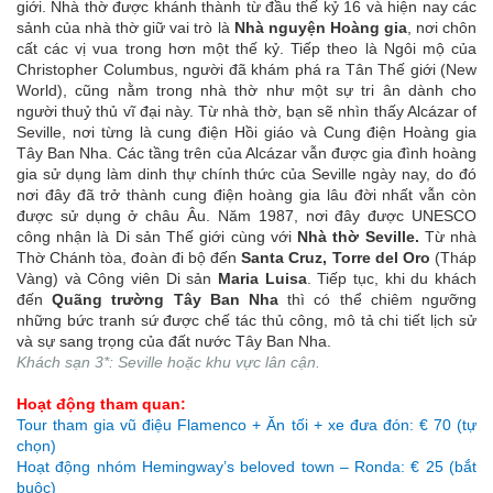
giới. Nhà thờ được khánh thành từ đầu thế kỷ 16 và hiện nay các
sảnh của nhà thờ giữ vai trò là
Nhà nguyện Hoàng gia
, nơi chôn
cất các vị vua trong hơn một thế kỷ. Tiếp theo là Ngôi mộ của
Christopher Columbus, người đã khám phá ra Tân Thế giới (New
World), cũng nằm trong nhà thờ như một sự tri ân dành cho
người thuỷ thủ vĩ đại này. Từ nhà thờ, bạn sẽ nhìn thấy Alcázar of
Seville, nơi từng là cung điện Hồi giáo và Cung điện Hoàng gia
Tây Ban Nha. Các tầng trên của Alcázar vẫn được gia đình hoàng
gia sử dụng làm dinh thự chính thức của Seville ngày nay, do đó
nơi đây đã trở thành cung điện hoàng gia lâu đời nhất vẫn còn
được sử dụng ở châu Âu. Năm 1987, nơi đây được UNESCO
công nhận là Di sản Thế giới cùng với
Nhà thờ Seville.
Từ nhà
Thờ Chánh tòa, đoàn đi bộ đến
Santa Cruz, Torre del Oro
(Tháp
Vàng) và Công viên Di sản
Maria Luisa
. Tiếp tục, khi du khách
đến
Quãng trường Tây Ban Nha
thì có thể chiêm ngưỡng
những bức tranh sứ được chế tác thủ công, mô tả chi tiết lịch sử
và sự sang trọng của đất nước Tây Ban Nha.
Khách sạn 3*: Seville hoặc khu vực lân cận.
Hoạt động tham quan:
Tour tham gia vũ điệu Flamenco + Ăn tối + xe đưa đón: € 70 (tự
chọn)
Hoạt động nhóm Hemingway’s beloved town – Ronda: € 25 (bắt
buộc)