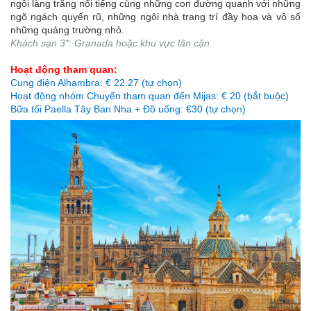
ngôi làng trắng nổi tiếng cùng những con đường quanh với những
ngõ ngách quyến rũ, những ngôi nhà trang trí đầy hoa và vô số
những quảng trường nhỏ.
Khách sạn 3*: Granada hoặc khu vực lân cận.
Hoạt động tham quan:
Cung điện Alhambra: € 22.27 (tự chọn)
Hoạt động nhóm Chuyến tham quan đến Mijas: € 20 (bắt buộc)
Bữa tối Paella Tây Ban Nha + Đồ uống: €30 (tự chọn)