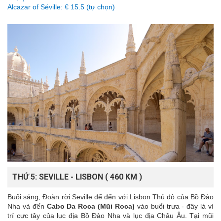
Alcazar of Séville: € 15.5 (tự chọn)
THỨ 5: SEVILLE - LISBON ( 460 KM )
Buổi sáng, Đoàn rời Seville để đến với Lisbon Thủ đô của Bồ Đào
Nha và đến
Cabo Da Roca (Mũi Roca)
vào buổi trưa - đây là ví
trí cực tây của lục địa Bồ Đào Nha và lục địa Châu Âu. Tại mũi