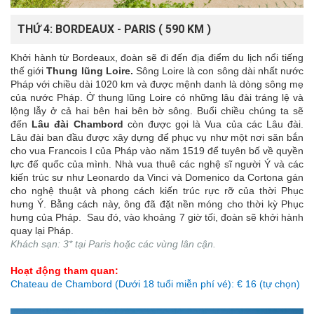
THỨ 4: BORDEAUX - PARIS ( 590 KM )
Khởi hành từ Bordeaux, đoàn sẽ đi đến địa điểm du lịch nổi tiếng
thế giới
Thung lũng Loire.
Sông Loire là con sông dài nhất nước
Pháp với chiều dài 1020 km và được mệnh danh là dòng sông mẹ
của nước Pháp. Ở thung lũng Loire có những lâu đài tráng lệ và
lộng lẫy ở cả hai bên hai bên bờ sông. Buổi chiều chúng ta sẽ
đến
Lâu đài Chambord
còn được gọi là Vua của các Lâu đài.
Lâu đài ban đầu được xây dựng để phục vụ như một nơi săn bắn
cho vua Francois I của Pháp vào năm 1519 để tuyên bố về quyền
lực đế quốc của mình. Nhà vua thuê các nghệ sĩ người Ý và các
kiến trúc sư như Leonardo da Vinci và Domenico da Cortona gán
cho nghệ thuật và phong cách kiến trúc rực rỡ của thời Phục
hưng Ý. Bằng cách này, ông đã đặt nền móng cho thời kỳ Phục
hưng của Pháp. Sau đó, vào khoảng 7 giờ tối, đoàn sẽ khởi hành
quay lại Pháp.
Khách sạn: 3* tại Paris hoặc các vùng lân cận.
Hoạt động tham quan:
Chateau de Chambord (Dưới 18 tuổi miễn phí vé): € 16 (tự chọn)