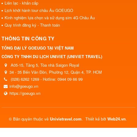
Liên lạc - khẩn cấp
Lịch khởi hành tour châu Âu GOEUGO
Kinh nghiệm lựa chọn và sử dụng sim 4G Châu Âu
Quy trình đăng ký - Thanh toán
THÔNG TIN CÔNG TY
TỔNG ĐẠI LÝ GOEUGO TẠI VIỆT NAM
CÔNG TY TNHH DU LỊCH UNIVIET (UNIVIET TRAVEL)
A05-15, Tầng 5, Tòa nhà Saigon Royal
34 - 35 Bến Vân Đồn, Phường 12, Quận 4, TP. HCM
(028) 6262 1269 - Hotline: 0944 09 66 99
info@goeugo.vn
https://goeugo.vn
© Bản quyền thuộc về
Univietravel.com
.
Thiết kế bởi
Web24.vn
.