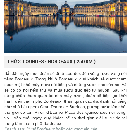
THỨ 3: LOURDES - BORDEAUX ( 250 KM )
Bắt đầu ngày mới, đoàn sẽ đi từ Lourdes đến vùng rượu vang nổi
tiếng Bordeaux. Trong khi ở Bordeaux, quý khách sẽ được tham
quan một nhà máy rượu nổi tiếng và những vườn nho của nó. Và
sẽ có cơ hội nếm thử và mua rượu trực tiếp từ nguồn. Sau khi
dừng chân tham quan tại nhà máy rượu, đoàn sẽ tiếp tục khởi
hành đến thành phố Bordeaux, tham quan các địa danh nổi tiếng
như nhà hát opera Gran Teatro de Burdeos, gương nước lớn nhất
thế giới có tên Miroir d'Eau và Place des Quinconces nổi tiếng,
v.v. Vào cuối ngày, quý khách sẽ có thời gian giải trí tự do tại
trung tâm thành phố Bordeaux.
Khách sạn: 3* tại Bordeaux hoặc các vùng lân cận.