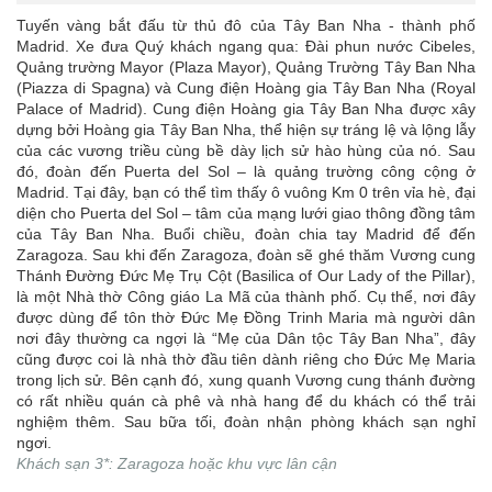
Tuyến vàng bắt đấu từ thủ đô của Tây Ban Nha - thành phố
Madrid. Xe đưa Quý khách ngang qua: Đài phun nước Cibeles,
Quảng trường Mayor (Plaza Mayor), Quảng Trường Tây Ban Nha
(Piazza di Spagna) và Cung điện Hoàng gia Tây Ban Nha (Royal
Palace of Madrid). Cung điện Hoàng gia Tây Ban Nha được xây
dựng bởi Hoàng gia Tây Ban Nha, thể hiện sự tráng lệ và lộng lẫy
của các vương triều cùng bề dày lịch sử hào hùng của nó. Sau
đó, đoàn đến Puerta del Sol – là quảng trường công cộng ở
Madrid. Tại đây, bạn có thể tìm thấy ô vuông Km 0 trên vỉa hè, đại
diện cho Puerta del Sol – tâm của mạng lưới giao thông đồng tâm
của Tây Ban Nha. Buổi chiều, đoàn chia tay Madrid để đến
Zaragoza. Sau khi đến Zaragoza, đoàn sẽ ghé thăm Vương cung
Thánh Đường Đức Mẹ Trụ Cột (Basilica of Our Lady of the Pillar),
là một Nhà thờ Công giáo La Mã của thành phố. Cụ thể, nơi đây
được dùng để tôn thờ Đức Mẹ Đồng Trinh Maria mà người dân
nơi đây thường ca ngợi là “Mẹ của Dân tộc Tây Ban Nha”, đây
cũng được coi là nhà thờ đầu tiên dành riêng cho Đức Mẹ Maria
trong lịch sử. Bên cạnh đó, xung quanh Vương cung thánh đường
có rất nhiều quán cà phê và nhà hang để du khách có thể trải
nghiệm thêm. Sau bữa tối, đoàn nhận phòng khách sạn nghỉ
ngơi.
Khách sạn 3*: Zaragoza hoặc khu vực lân cận