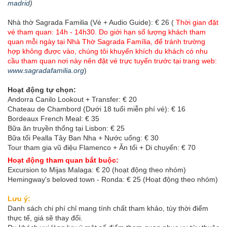
madrid
)
Nhà thờ Sagrada Familia (Vé + Audio Guide): € 26 (
Thời gian đặt
vé tham quan: 14h - 14h30. Do giới hạn số lượng khách tham
quan mỗi ngày tại Nhà Thờ Sagrada Família, để tránh trường
hợp không được vào, chúng tôi khuyến khích du khách có nhu
cầu tham quan nơi này nên đặt vé trực tuyến trước tại trang web:
www.sagradafamilia.org
)
Hoạt động tự chọn:
Andorra Canilo Lookout + Transfer: € 20
Chateau de Chambord (Dưới 18 tuổi miễn phí vé): € 16
Bordeaux French Meal: € 35
Bữa ăn truyền thống tại Lisbon: € 25
Bữa tối Pealla Tây Ban Nha + Nước uống: € 30
Tour tham gia vũ điệu Flamenco + Ăn tối + Di chuyển: € 70
Hoạt động tham quan bắt buộc:
Excursion to Mijas Malaga: € 20 (hoạt động theo nhóm)
Hemingway's beloved town - Ronda: € 25 (Hoạt động theo nhóm)
Lưu ý:
Danh sách chi phí chỉ mang tính chất tham khảo, tùy thời điểm
thực tế, giá sẽ thay đổi.