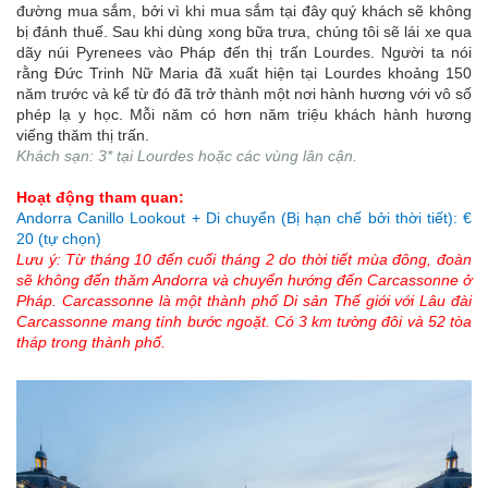
đường mua sắm, bởi vì khi mua sắm tại đây quý khách sẽ không
bị đánh thuế. Sau khi dùng xong bữa trưa, chúng tôi sẽ lái xe qua
dãy núi Pyrenees vào Pháp đến thị trấn Lourdes. Người ta nói
rằng Đức Trinh Nữ Maria đã xuất hiện tại Lourdes khoảng 150
năm trước và kể từ đó đã trở thành một nơi hành hương với vô số
phép lạ y học. Mỗi năm có hơn năm triệu khách hành hương
viếng thăm thị trấn.
Khách sạn: 3* tại Lourdes hoặc các vùng lân cận.
Hoạt động tham quan:
Andorra Canillo Lookout + Di chuyển (Bị hạn chế bởi thời tiết): €
20 (tự chọn)
Lưu ý: Từ tháng 10 đến cuối tháng 2 do thời tiết mùa đông, đoàn
sẽ không đến thăm Andorra và chuyển hướng đến Carcassonne ở
Pháp. Carcassonne là một thành phố Di sản Thế giới với Lâu đài
Carcassonne mang tính bước ngoặt. Có 3 km tường đôi và 52 tòa
tháp trong thành phố.