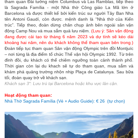
tham quan Đài tưởng niệm Columbus và Las Ramblas, tiếp theo
là Sagrada Família - một Nhà thờ Công giáo La Mã lớn ở
Barcelona và được thiết kế bởi kiến trúc sư người Tây Ban Nha
tên Antoni Gaudí, còn được. mệnh danh là “Nhà thờ của Kiến
trúc”. Tiếp theo, đoàn dừng chân chụp ảnh bên ngoài sân vận
động Camp Nou và mua sắm quà lưu niệm.
(Lưu ý: Sân vận động
đang được cải tạo từ tháng 6 năm 2023 và dự tính sẽ kéo dài
khoảng hai năm, nên du khách không thể tham quan bên trong.)
Đoàn tiếp tục tham quan Sân vận động Olympic trên đồi Montjuïc
– nơi từng là địa điểm tổ chức Thế vận hội Olympic 1992. Từ trên
đỉnh đồi, du khách có thể chiêm ngưỡng toàn cảnh thành phố.
Thời gian còn lại du khach sẽ tự do tham quan, mua sắm và
khám phá quảng trường nhộn nhịp Plaça de Catalunya. Sau bữa
tối, đoàn quay trở về khách sạn.
Khách sạn 3*: Lưu trú tại Barcelona hoặc khu vực lân cận.
Hoạt động tham quan:
Nhà Thờ Sagrada Família (Vé + Audio Guide): € 26 (tự chọn)