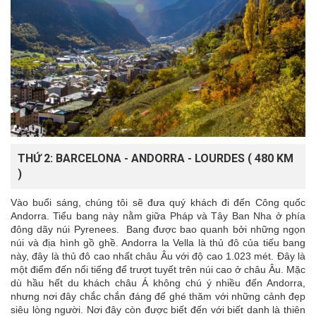
THỨ 2: BARCELONA - ANDORRA - LOURDES ( 480 KM
)
Vào buổi sáng, chúng tôi sẽ đưa quý khách đi đến Công quốc
Andorra. Tiểu bang này nằm giữa Pháp và Tây Ban Nha ở phía
đông dãy núi Pyrenees. Bang được bao quanh bởi những ngọn
núi và địa hình gồ ghề. Andorra la Vella là thủ đô của tiếu bang
này, đây là thủ đô cao nhất châu Âu với độ cao 1.023 mét. Đây là
một điểm đến nổi tiếng để trượt tuyết trên núi cao ở châu Âu. Mặc
dù hầu hết du khách châu Á không chú ý nhiều đến Andorra,
nhưng nơi đây chắc chắn đáng để ghé thăm với những cảnh đẹp
siêu lòng người. Nơi đây còn được biết đến với biết danh là thiên