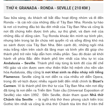
THỨ 4: GRANADA - RONDA - SEVILLE ( 210 KM )
Sau bữa sáng, du khách sẽ bắt đầu hoạt động nhóm và đi đến
Ronda – là cái nôi của những đấu sĩ Tây Ban Nha. Ronda tự hào
là nơi có trường đầu bò lâu đời nhất của Tây Ban Nha và cũng là
nơi đã chứng kiến được tình yêu, sự thù ghét, và đam mê của
những đấu sĩ dũng cảm. Tuy Ronda khoác lên mình sự bình yên,
nhưng bên trong lại ẩn chứa nét quyến rũ và sống động khó mà
so sánh được của Tây Ban Nha. Bên cạnh đó, những ngôi nhà
màu trắng nằm trên vách đá lãng mạn và bình yên đã giúp cho
thành phố trở nên hấp dẫn hơn nhiều phần. Sau đó đoàn sẽ khởi
hành về phía Bắc đến thành phố lớn nhất của khu tự trị của
Andalusia – Seville
. Thành phố này từng là kinh đô của đế chế
Hồi giáo và còn được xem như thiên thần hộ mệnh cho nền văn
hóa Audalusia, đây cũng là
nơi khai sinh ra điệu nhảy nổi tiếng
Flamenco
. Seville cũng là nơi diễn ra của nhiều vở diễn Opera,
trong đó vở kịch được nhiều người biết đến nhất chính là
Bizet’s
Carmen
. Vì là thành phố lớn thứ tư của Tây Ban Nha nên nơi đây
đã từng là nơi diễn ra Triển lãm Toàn cầu (Universal Exposition of
Seville) vào năm 1992. Đến Seville, đoàn tham quan
Nhà thờ
Chánh tòa Seville
– là ngồi nhà thờ theo phong cách kiến trúc
Gothic lớn nhất và cũng là nhà thờ Chánh tòa lớn thứ 3 trên thế