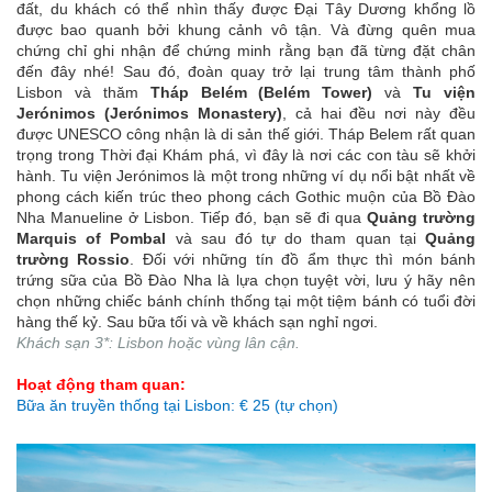
đất, du khách có thể nhìn thấy được Đại Tây Dương khổng lồ
được bao quanh bởi khung cảnh vô tận. Và đừng quên mua
chứng chỉ ghi nhận để chứng minh rằng bạn đã từng đặt chân
đến đây nhé! Sau đó, đoàn quay trở lại trung tâm thành phố
Lisbon và thăm
Tháp Belém (Belém Tower)
và
Tu viện
Jerónimos (Jerónimos Monastery)
, cả hai đều nơi này đều
được UNESCO công nhận là di sản thế giới. Tháp Belem rất quan
trọng trong Thời đại Khám phá, vì đây là nơi các con tàu sẽ khởi
hành. Tu viện Jerónimos là một trong những ví dụ nổi bật nhất về
phong cách kiến trúc theo phong cách Gothic muộn của Bồ Đào
Nha Manueline ở Lisbon. Tiếp đó, bạn sẽ đi qua
Quảng trường
Marquis of Pombal
và sau đó tự do tham quan tại
Quảng
trường Rossio
. Đối với những tín đồ ẩm thực thì món bánh
trứng sữa của Bồ Đào Nha là lựa chọn tuyệt vời, lưu ý hãy nên
chọn những chiếc bánh chính thống tại một tiệm bánh có tuổi đời
hàng thế kỷ. Sau bữa tối và về khách sạn nghỉ ngơi.
Khách sạn 3*: Lisbon hoặc vùng lân cận.
Hoạt động tham quan:
Bữa ăn truyền thống tại Lisbon: € 25 (tự chọn)