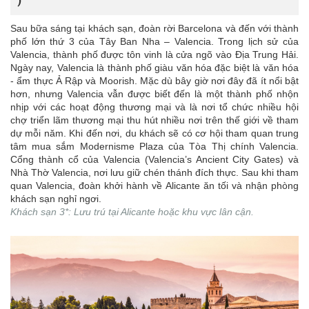
)
Sau bữa sáng tại khách sạn, đoàn rời Barcelona và đến với thành
phố lớn thứ 3 của Tây Ban Nha – Valencia. Trong lịch sử của
Valencia, thành phố được tôn vinh là cửa ngõ vào Địa Trung Hải.
Ngày nay, Valencia là thành phố giàu văn hóa đặc biệt là văn hóa
- ẩm thực Ả Rập và Moorish. Mặc dù bây giờ nơi đây đã ít nổi bật
hơn, nhưng Valencia vẫn được biết đến là một thành phố nhộn
nhịp với các hoạt động thương mại và là nơi tổ chức nhiều hội
chợ triển lãm thương mại thu hút nhiều nơi trên thế giới về tham
dự mỗi năm. Khi đến nơi, du khách sẽ có cơ hội tham quan trung
tâm mua sắm Modernisme Plaza của Tòa Thị chính Valencia.
Cổng thành cổ của Valencia (Valencia’s Ancient City Gates) và
Nhà Thờ Valencia, nơi lưu giữ chén thánh đích thực. Sau khi tham
quan Valencia, đoàn khởi hành về Alicante ăn tối và nhận phòng
khách sạn nghỉ ngơi.
Khách sạn 3*: Lưu trú tại Alicante hoặc khu vực lân cận.