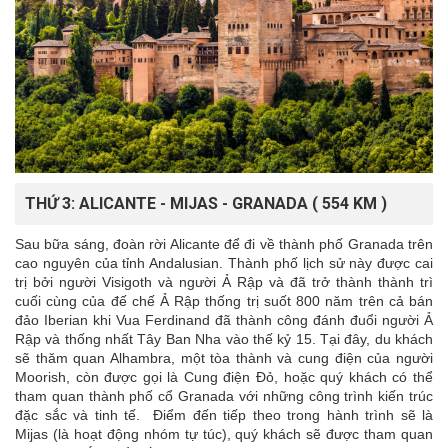
THỨ 3: ALICANTE - MIJAS - GRANADA ( 554 KM )
Sau bữa sáng, đoàn rời Alicante để đi về thành phố Granada trên
cao nguyên của tỉnh Andalusian. Thành phố lịch sử này được cai
trị bởi người Visigoth và người Ả Rập và đã trở thành thành trì
cuối cùng của đế chế Ả Rập thống trị suốt 800 năm trên cả bán
đảo Iberian khi Vua Ferdinand đã thành công đánh đuổi người Ả
Rập và thống nhất Tây Ban Nha vào thế kỷ 15. Tại đây, du khách
sẽ thăm quan Alhambra, một tòa thành và cung điện của người
Moorish, còn được gọi là Cung điện Đỏ, hoặc quý khách có thể
tham quan thành phố cổ Granada với những công trình kiến trúc
đặc sắc và tinh tế. Điểm đến tiếp theo trong hành trình sẽ là
Mijas (là hoạt động nhóm tự túc), quý khách sẽ được tham quan