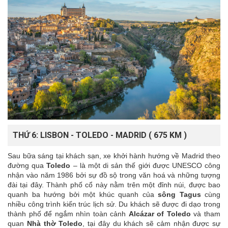
THỨ 6: LISBON - TOLEDO - MADRID ( 675 KM )
Sau bữa sáng tại khách sạn, xe khởi hành hướng về Madrid theo
đường qua
Toledo
– là một di sản thế giới được UNESCO công
nhận vào năm 1986 bởi sự đồ sộ trong văn hoá và những tượng
đài tại đây. Thành phố cổ này nằm trên một đỉnh núi, được bao
quanh ba hướng bởi một khúc quanh của
sông Tagus
cùng
nhiều công trình kiến trúc lịch sử. Du khách sẽ được đi dạo trong
thành phố để ngắm nhìn toàn cảnh
Alcázar of Toledo
và tham
quan
Nhà thờ Toledo
, tại đây du khách sẽ cảm nhận được sự