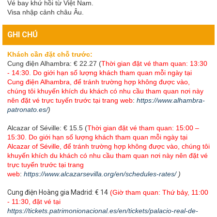
Vé bay khứ hồi từ Việt Nam.
Visa nhập cảnh châu Âu.
GHI CHÚ
Khách cần đặt chỗ trước:
Cung điện Alhambra: € 22.27 (
Thời gian đặt vé tham quan: 13:30
- 14:30. Do giới hạn số lượng khách tham quan mỗi ngày tại
Cung điện Alhambra, để tránh trường hợp không được vào,
chúng tôi khuyến khích du khách có nhu cầu tham quan nơi này
nên đặt vé trực tuyến trước tại trang web
:
https://www.alhambra-
patronato.es/
)
Alcazar of Séville: € 15.5 (
Thời gian đặt vé tham quan: 15:00 –
15:30. Do giới hạn số lượng khách tham quan mỗi ngày tại
Alcazar of Séville, để tránh trường hợp không được vào, chúng tôi
khuyến khích du khách có nhu cầu tham quan nơi này nên đặt vé
trực tuyến trước tại trang
web
:
https://www.alcazarsevilla.org/en/schedules-rates/
)
Cung điện Hoàng gia Madrid: € 14
(Giờ tham quan: Thứ bảy, 11:00
- 11:30, đặt vé tại
https://tickets.patrimonionacional.es/en/tickets/palacio-real-de-