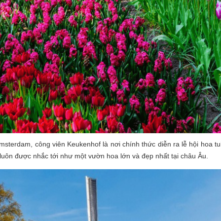
Amsterdam, công viên Keukenhof là nơi chính thức diễn ra lễ hội hoa tul
 luôn được nhắc tới như một vườn hoa lớn và đẹp nhất tại châu Âu.