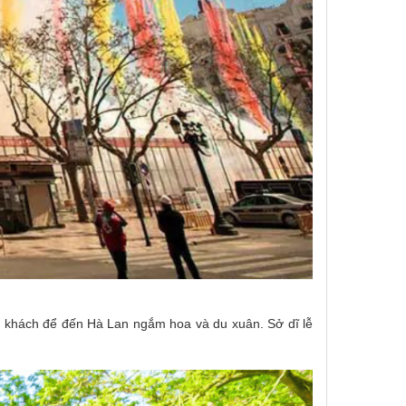
 du khách để đến Hà Lan ngắm hoa và du xuân. Sở dĩ lễ