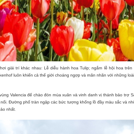
hơi giải trí khác nhau: Lễ diễu hành hoa Tulip; ngắm lễ hội hoa tr
ukenhof luôn khiến cả thế giới choáng ngợp và mãn nhãn với những loài
 vùng Valencia để chào đón mùa xuân và vinh danh vị thánh bảo trợ Sa
nổi. Đường phố tràn ngập các bức tượng khổng lồ đầy màu sắc và nh
hảo nhất.