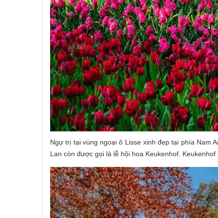
Ngự trị tại vùng ngoại ô Lisse xinh đẹp tại phía Nam 
Lan còn được gọi là lễ hội hoa Keukenhof. Keukenhof