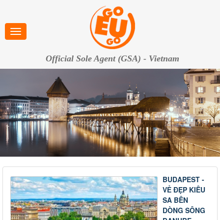
Official Sole Agent (GSA) - Vietnam
BUDAPEST -
VẺ ĐẸP KIÊU
SA BÊN
DÒNG SÔNG