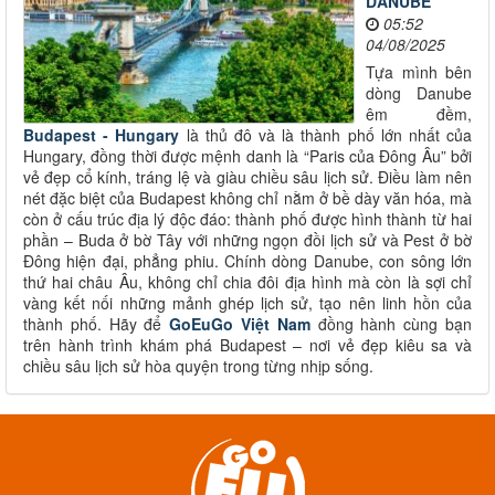
DANUBE
05:52
04/08/2025
Tựa mình bên
dòng Danube
êm đềm,
Budapest - Hungary
là thủ đô và là thành phố lớn nhất của
Hungary, đồng thời được mệnh danh là “Paris của Đông Âu” bởi
vẻ đẹp cổ kính, tráng lệ và giàu chiều sâu lịch sử. Điều làm nên
nét đặc biệt của Budapest không chỉ nằm ở bề dày văn hóa, mà
còn ở cấu trúc địa lý độc đáo: thành phố được hình thành từ hai
phần – Buda ở bờ Tây với những ngọn đồi lịch sử và Pest ở bờ
Đông hiện đại, phẳng phiu. Chính dòng Danube, con sông lớn
thứ hai châu Âu, không chỉ chia đôi địa hình mà còn là sợi chỉ
vàng kết nối những mảnh ghép lịch sử, tạo nên linh hồn của
thành phố. Hãy để
GoEuGo Việt Nam
đồng hành cùng bạn
trên hành trình khám phá Budapest – nơi vẻ đẹp kiêu sa và
chiều sâu lịch sử hòa quyện trong từng nhịp sống.