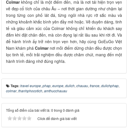
Colmar
không chỉ là một điểm đến, mà là nơi tái hiện trọn vẹn
vẻ đẹp cổ tích của châu Âu – nơi thời gian dường như chậm lại
trong từng con phố lát đá, từng ngôi nhà rực rỡ sắc màu và
những khoảnh khắc bình yên đầy mê hoặc. Vẻ duyên dáng, tinh
tế và giàu cảm xúc của Colmar không chỉ khiến du khách say
đắm khi đặt chân đến, mà còn đọng lại rất lâu sau khi rời đi. Và
để hành trình ấy trở nên trọn vẹn hơn, hãy cùng GoEuGo Việt
Nam khám phá
Colmar
nơi mỗi điểm dừng chân đều được chọn
lọc tinh tế, mỗi trải nghiệm đều được chăm chút, mang đến một
hành trình đáng nhớ đúng nghĩa.
Tags:
travel europe
,
phap
,
europe
,
dulich
,
chauau
,
france
,
dulichphap
,
colmar
,
thanhphocotich
,
amthucchauau
Tổng số điểm của bài viết là: 0 trong 0 đánh giá
Click để đánh giá bài viết