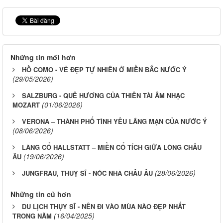
Những tin mới hơn
HỒ COMO - VẺ ĐẸP TỰ NHIÊN Ở MIỀN BẮC NƯỚC Ý
(29/05/2026)
SALZBURG - QUÊ HƯƠNG CỦA THIÊN TÀI ÂM NHẠC
(01/06/2026)
MOZART
VERONA – THÀNH PHỐ TÌNH YÊU LÃNG MẠN CỦA NƯỚC Ý
(08/06/2026)
LÀNG CỔ HALLSTATT – MIỀN CỔ TÍCH GIỮA LÒNG CHÂU
(19/06/2026)
ÂU
(28/06/2026)
JUNGFRAU, THUỴ SĨ - NÓC NHÀ CHÂU ÂU
Những tin cũ hơn
DU LỊCH THỤY SĨ - NÊN ĐI VÀO MÙA NÀO ĐẸP NHẤT
(16/04/2025)
TRONG NĂM