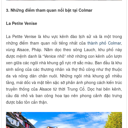
3. Những điểm tham quan nổi bật tại Colmar
La Petite Venise
La Petite Venise là khu vực kênh đào lịch sử và là một trong
những điểm tham quan nổi tiếng nhất của
thành phố Colmar
,
vùng Alsace, Pháp. Nằm dọc theo sông Lauch, khu phố này
được mệnh danh là “Venice nhỏ” nhờ những con kênh uốn lượn
xen giữa các ngôi nhà khung gỗ rực rỡ sắc màu. Ban đầu là khu
sinh sống của các thương nhân và thợ thủ công như thợ thuộc
da và nông dân chăn nuôi. Những ngôi nhà khung gỗ nhiều
tầng, mái dốc và mặt tiền sặc sỡ phản ánh phong cách kiến trúc
truyền thống của Alsace từ thời Trung Cổ. Dọc hai bên kênh,
cầu đá nhỏ và ban công hoa tạo nên phong cảnh đặc trưng
được bảo tồn cẩn thận.