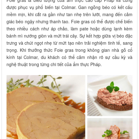
được phục vụ phổ biến tại Colmar. Gan ngỗng béo có kết cấu
mềm mịn, khi cắt ra gần như tan nhẹ trên lưỡi, mang đến cảm
giác béo ngậy nhưng thanh tao. Foie gras có thể được chế biến
theo nhiều cách như áp chảo, làm pate hoặc dùng lạnh kèm
bánh mì nướng giòn và mứt trái cây. Sự kết hợp giữa vị béo đặc
trưng và chút ngọt nhẹ từ mứt tạo nên trải nghiệm tinh tế, sang
trọng. Khi thưởng thức Foie gras trong không gian nhà gỗ cổ
kính tại Colmar, du khách có thể cảm nhận rõ sự cầu kỳ và
nghệ thuật trong từng chi tiết của ẩm thực Pháp.