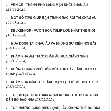
VENICE - THÀNH PHỐ LÃNG MẠN NHẤT CHÂU ÂU
(29/03/2025)
MỘT SỐ TIPS GIÚP BẠN TRÁNH RẮC RỐI TẠI CHÂU ÂU
(03/01/2025)
KEUKENHOF - VƯỜN HOA TULIP LỚN NHẤT THẾ GIỚI
(16/12/2024)
MÙA ĐÔNG TẠI CHÂU ÂU VÀ NHỮNG SỰ KIỆN NỔI BẬT
(04/12/2024)
KHÁM PHÁ ẨM THỰC CHÂU ÂU MÙA GIÁNG SINH
(02/12/2024)
NHỮNG THÀNH PHỐ ĐÓN MÙA THU ĐẦY LÃNG MẠN TẠI
(04/11/2024)
PHÁP
KHÁM PHÁ MÙA THU LÃNG MẠN TẠI XỨ SỞ HOA TULIP
(23/10/2024)
TOP 10 ĐỊA ĐIỂM THAM QUAN KHÔNG THỂ BỎ QUA KHI
(26/09/2024)
ĐẾN BỒ ĐÀO NHA
TOP NHỮNG CUNG ĐIỆN LỘNG LẪY KHÔNG THỂ BỎ QUA