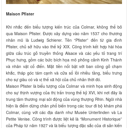
Maison Pfister
Khi nhắc đến biểu tượng kiến trúc của Colmar, không thể bỏ
qua Maison Pfister. Được xây dựng vào năm 1537 cho thương
nhân mũ là Ludwig Schierer. Tên “Pfister” đến từ gia đình
Pfister, chủ sở hữu vào thế kỷ XIX. Công trình kết hợp hài hòa
giữa cấu trúc gỗ truyền thống Alsace và các yếu tố trang trí
Phục hưng, gồm các bức bích họa mô phỏng cảnh Kinh Thánh
và nhân vật cổ điển. Mặt tiền nổi bật với ban công gỗ chạm
khắc, tháp góc tám cạnh và cửa sổ lồi nhiều tầng, biểu trưng
cho sự giàu có và vị thế xã hội của chủ nhân thời đó.
Maison Pfister là biểu tượng của Colmar và minh họa sinh động
cho sự thịnh vượng của thị trấn trong thế kỷ XVI, khi nơi đây là
trung tâm thương mại sôi động của vùng thượng Rhin. Ngôi nhà
hiện là điểm dừng chân phổ biến trong các tour đi bộ khám phá
Colmar, cùng với các địa danh như Musée Unterlinden và La
Petite Venise. Công trình được liệt kê là “Monument Historique”
của Pháp từ năm 1927 và là biểu tượng đặc sắc của di sản kiến