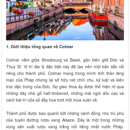
1. Giới thiệu tổng quan về
Colmar
Colmar
nằm giữa Strasbourg và Basel, gần biên giới Đức và
Thụy Sĩ. Vị trí địa lý đặc biệt này đã tạo nên một bản sắc rất
riêng cho thành phố. Colmar mang trong mình tinh thần lãng
mạn của Pháp nhưng lại sở hữu nét chỉn chu, kỷ luật và kiến
trúc đặc trưng của Đức. Sự giao thoa ấy được thể hiện rõ qua
những dãy nhà gỗ half-timbered, những mái ngói dốc cao và
cách bài trí cửa sổ đầy hoa tươi mỗi mùa xuân về.
Thành phố được bao quanh bởi những cánh đồng nho trù phú
của tuyến đường rượu vang Alsace. Đây là một trong những
vùng sản xuất rượu vang trắng nổi tiếng nhất nước Pháp.