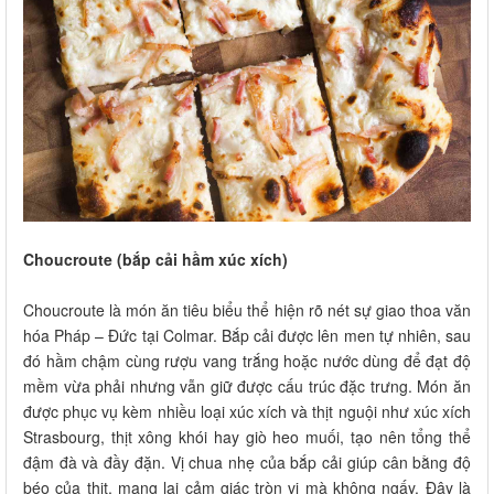
Choucroute (bắp cải hầm xúc xích)
Choucroute là món ăn tiêu biểu thể hiện rõ nét sự giao thoa văn
hóa Pháp – Đức tại Colmar. Bắp cải được lên men tự nhiên, sau
đó hầm chậm cùng rượu vang trắng hoặc nước dùng để đạt độ
mềm vừa phải nhưng vẫn giữ được cấu trúc đặc trưng. Món ăn
được phục vụ kèm nhiều loại xúc xích và thịt nguội như xúc xích
Strasbourg, thịt xông khói hay giò heo muối, tạo nên tổng thể
đậm đà và đầy đặn. Vị chua nhẹ của bắp cải giúp cân bằng độ
béo của thịt, mang lại cảm giác tròn vị mà không ngấy. Đây là