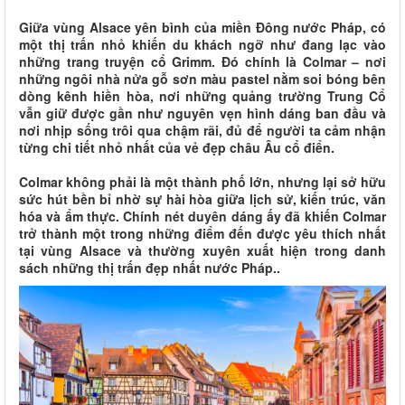
Giữa vùng Alsace yên bình của miền Đông nước Pháp, có
một thị trấn nhỏ khiến du khách ngỡ như đang lạc vào
những trang truyện cổ Grimm. Đó chính là Colmar – nơi
những ngôi nhà nửa gỗ sơn màu pastel nằm soi bóng bên
dòng kênh hiền hòa, nơi những quảng trường Trung Cổ
vẫn giữ được gần như nguyên vẹn hình dáng ban đầu và
nơi nhịp sống trôi qua chậm rãi, đủ để người ta cảm nhận
từng chi tiết nhỏ nhất của vẻ đẹp châu Âu cổ điển.
Colmar không phải là một thành phố lớn, nhưng lại sở hữu
sức hút bền bỉ nhờ sự hài hòa giữa lịch sử, kiến trúc, văn
hóa và ẩm thực. Chính nét duyên dáng ấy đã khiến Colmar
trở thành một trong những điểm đến được yêu thích nhất
tại vùng Alsace và thường xuyên xuất hiện trong danh
sách những thị trấn đẹp nhất nước Pháp..