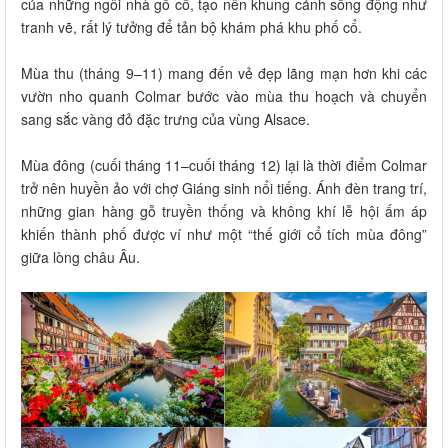
của những ngôi nhà gỗ cổ, tạo nên khung cảnh sống động như
tranh vẽ, rất lý tưởng để tản bộ khám phá khu phố cổ.
Mùa thu (tháng 9–11) mang đến vẻ đẹp lãng mạn hơn khi các
vườn nho quanh Colmar bước vào mùa thu hoạch và chuyển
sang sắc vàng đỏ đặc trưng của vùng Alsace.
Mùa đông (cuối tháng 11–cuối tháng 12) lại là thời điểm Colmar
trở nên huyền ảo với chợ Giáng sinh nổi tiếng. Ánh đèn trang trí,
những gian hàng gỗ truyền thống và không khí lễ hội ấm áp
khiến thành phố được ví như một “thế giới cổ tích mùa đông”
giữa lòng châu Âu.